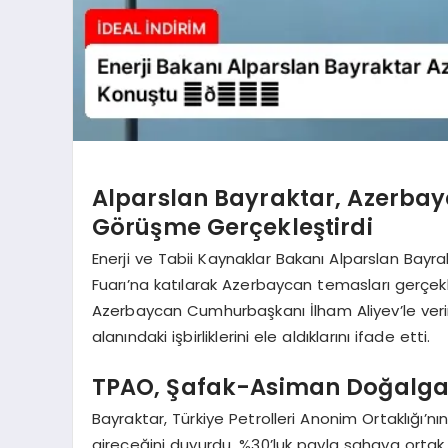
Alparslan Bayraktar, Azerbay
Görüşme Gerçekleştirdi
Enerji ve Tabii Kaynaklar Bakanı Alparslan Bay
Fuarı’na katılarak Azerbaycan temasları gerçekl
Azerbaycan Cumhurbaşkanı İlham Aliyev’le veriml
alanındaki işbirliklerini ele aldıklarını ifade etti.
TPAO, Şafak-Asiman Doğalgaz
Bayraktar, Türkiye Petrolleri Anonim Ortaklığı
gireceğini duyurdu. %30’luk payla sahaya ortak