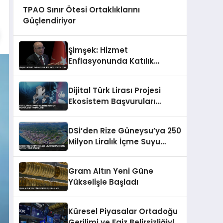
TPAO Sınır Ötesi Ortaklıklarını
Güçlendiriyor
Şimşek: Hizmet
Enflasyonunda Katılık
Azalıyor
Dijital Türk Lirası Projesi
Ekosistem Başvuruları
Tamamlandı
DSİ’den Rize Güneysu’ya 250
Milyon Liralık İçme Suyu
Yatırımı Başladı
Gram Altın Yeni Güne
Yükselişle Başladı
Küresel Piyasalar Ortadoğu
Gerilimi ve Faiz Belirsizliğiyle