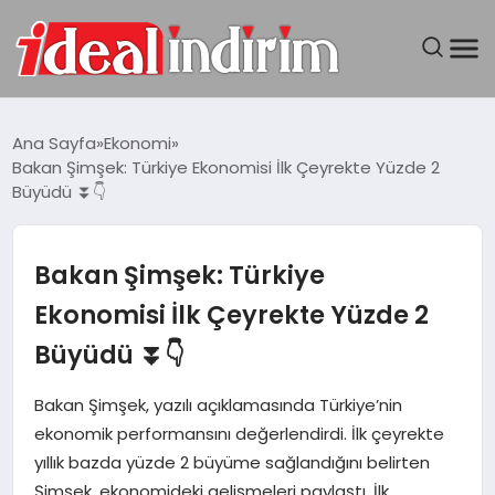
ANASAYFA
Ana Sayfa
Ekonomi
Bakan Şimşek: Türkiye Ekonomisi İlk Çeyrekte Yüzde 2
BILGISAYAR
Büyüdü ⏬👇
DÜNYA
Bakan Şimşek: Türkiye
SEYAHAT
Ekonomisi İlk Çeyrekte Yüzde 2
Büyüdü ⏬👇
TEKNOLOJI
Bakan Şimşek, yazılı açıklamasında Türkiye’nin
YAŞAM
ekonomik performansını değerlendirdi. İlk çeyrekte
yıllık bazda yüzde 2 büyüme sağlandığını belirten
Şimşek, ekonomideki gelişmeleri paylaştı. İlk