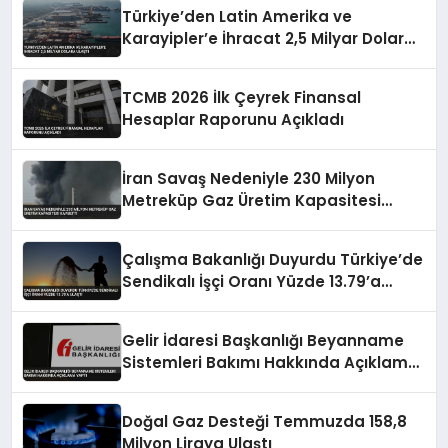
Yapıldı
Türkiye’den Latin Amerika ve
Karayipler’e İhracat 2,5 Milyar Dolara
Ulaştı
TCMB 2026 İlk Çeyrek Finansal
Hesaplar Raporunu Açıkladı
İran Savaş Nedeniyle 230 Milyon
Metreküp Gaz Üretim Kapasitesi
Kaybetti
Çalışma Bakanlığı Duyurdu Türkiye’de
Sendikalı İşçi Oranı Yüzde 13.79’a
Ulaştı
Gelir İdaresi Başkanlığı Beyanname
Sistemleri Bakımı Hakkında Açıklama
Yaptı
Doğal Gaz Desteği Temmuzda 158,8
Milyon Liraya Ulaştı