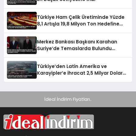
Türkiye Ham Çelik Üretiminde Yüzde
8,1 Artışla 19,8 Milyon Ton Hedefine
Ulaştı
Merkez Bankası Başkanı Karahan
Suriye’de Temaslarda Bulundu
Karşılıklı Mevduat Hesabı Anlaşması
Yapıldı
Türkiye’den Latin Amerika ve
Karayipler’e İhracat 2,5 Milyar Dolara
Ulaştı
İdeal İndirim Fiyatları..