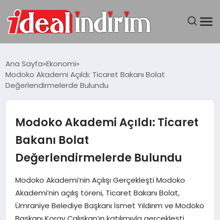
ANASAYFA
Ana Sayfa
Ekonomi
Modoko Akademi Açıldı: Ticaret Bakanı Bolat
BILGISAYAR
Değerlendirmelerde Bulundu
DÜNYA
Modoko Akademi Açıldı: Ticaret
SEYAHAT
Bakanı Bolat
Değerlendirmelerde Bulundu
TEKNOLOJI
Modoko Akademi’nin Açılışı Gerçekleşti Modoko
YAŞAM
Akademi’nin açılış töreni, Ticaret Bakanı Bolat,
Ümraniye Belediye Başkanı İsmet Yıldırım ve Modoko
Başkanı Koray Çalışkan’ın katılımıyla gerçekleşti.