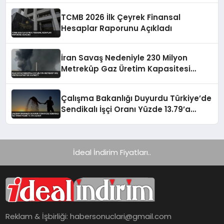
TCMB 2026 İlk Çeyrek Finansal
Hesaplar Raporunu Açıkladı
İran Savaş Nedeniyle 230 Milyon
Metreküp Gaz Üretim Kapasitesi
Kaybetti
Çalışma Bakanlığı Duyurdu Türkiye’de
Sendikalı İşçi Oranı Yüzde 13.79’a
Ulaştı
İdeal İndirim Fiyatları..
Reklam & İşbirliği:
habersonuclari@gmail.com