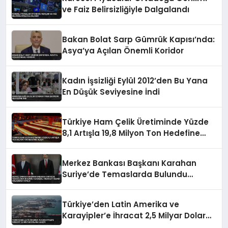
ve Faiz Belirsizliğiyle Dalgalandı
Bakan Bolat Sarp Gümrük Kapısı’nda:
Asya’ya Açılan Önemli Koridor
Kadın İşsizliği Eylül 2012’den Bu Yana
En Düşük Seviyesine İndi
Türkiye Ham Çelik Üretiminde Yüzde
8,1 Artışla 19,8 Milyon Ton Hedefine
Ulaştı
Merkez Bankası Başkanı Karahan
Suriye’de Temaslarda Bulundu
Karşılıklı Mevduat Hesabı Anlaşması
Yapıldı
Türkiye’den Latin Amerika ve
Karayipler’e İhracat 2,5 Milyar Dolara
Ulaştı