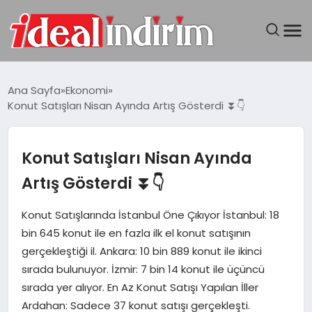
ANASAYFA
Ana Sayfa
Ekonomi
Konut Satışları Nisan Ayında Artış Gösterdi ⏬👇
BILGISAYAR
DÜNYA
Konut Satışları Nisan Ayında
Artış Gösterdi ⏬👇
SEYAHAT
Konut Satışlarında İstanbul Öne Çıkıyor İstanbul: 18
TEKNOLOJI
bin 645 konut ile en fazla ilk el konut satışının
gerçekleştiği il. Ankara: 10 bin 889 konut ile ikinci
YAŞAM
sırada bulunuyor. İzmir: 7 bin 14 konut ile üçüncü
sırada yer alıyor. En Az Konut Satışı Yapılan İller
Ardahan: Sadece 37 konut satışı gerçekleşti.