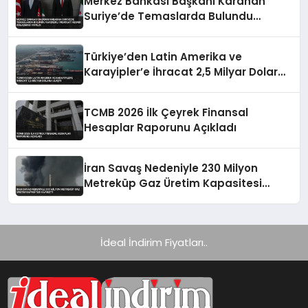
Merkez Bankası Başkanı Karahan
Suriye’de Temaslarda Bulundu
Karşılıklı Mevduat Hesabı Anlaşması
Yapıldı
Türkiye’den Latin Amerika ve
Karayipler’e İhracat 2,5 Milyar Dolara
Ulaştı
TCMB 2026 İlk Çeyrek Finansal
Hesaplar Raporunu Açıkladı
İran Savaş Nedeniyle 230 Milyon
Metreküp Gaz Üretim Kapasitesi
Kaybetti
İdeal İndirim Fiyatları..