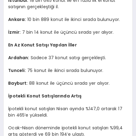
İstanbul:
18 bin 645 konut ile en fazla ilk el konut
satışının gerçekleştiği il.
Ankara:
10 bin 889 konut ile ikinci sırada bulunuyor.
İzmir:
7 bin 14 konut ile üçüncü sırada yer alıyor.
En Az Konut Satışı Yapılan İller
Ardahan:
Sadece 37 konut satışı gerçekleşti.
Tunceli:
75 konut ile ikinci sırada bulunuyor.
Bayburt:
88 konut ile üçüncü sırada yer alıyor.
İpotekli Konut Satışlarında Artış
İpotekli konut satışları Nisan ayında %147,0 artarak 17
bin 465’e yükseldi.
Ocak-Nisan döneminde ipotekli konut satışları %99,4
artış gösterdi ve 69 bin 194’e ulaştı.