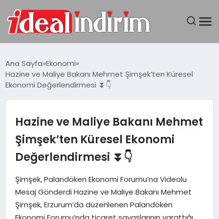
ANASAYFA
Ana Sayfa
Ekonomi
Hazine ve Maliye Bakanı Mehmet Şimşek’ten Küresel
BILGISAYAR
Ekonomi Değerlendirmesi ⏬👇
DÜNYA
Hazine ve Maliye Bakanı Mehmet
SEYAHAT
Şimşek’ten Küresel Ekonomi
Değerlendirmesi ⏬👇
TEKNOLOJI
Şimşek, Palandöken Ekonomi Forumu’na Videolu
YAŞAM
Mesaj Gönderdi Hazine ve Maliye Bakanı Mehmet
Şimşek, Erzurum’da düzenlenen Palandöken
Ekonomi Forumu’nda ticaret savaşlarının yarattığı