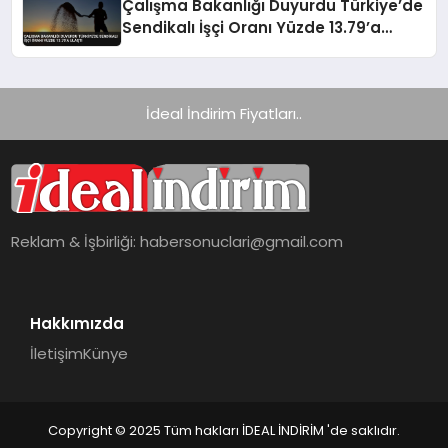
Çalışma Bakanlığı Duyurdu Türkiye’de
Sendikalı İşçi Oranı Yüzde 13.79’a
Ulaştı
İdeal İndirim Fiyatları..
Reklam & İşbirliği:
habersonuclari@gmail.com
Hakkımızda
İletişim
Künye
Copyright © 2025 Tüm hakları İDEAL İNDİRİM 'de saklıdır.