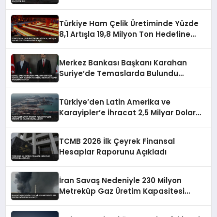
Türkiye Ham Çelik Üretiminde Yüzde
8,1 Artışla 19,8 Milyon Ton Hedefine
Ulaştı
Merkez Bankası Başkanı Karahan
Suriye’de Temaslarda Bulundu
Karşılıklı Mevduat Hesabı Anlaşması
Yapıldı
Türkiye’den Latin Amerika ve
Karayipler’e İhracat 2,5 Milyar Dolara
Ulaştı
TCMB 2026 İlk Çeyrek Finansal
Hesaplar Raporunu Açıkladı
İran Savaş Nedeniyle 230 Milyon
Metreküp Gaz Üretim Kapasitesi
Kaybetti