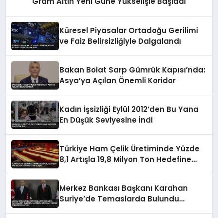
Gram Altın Yeni Güne Yükselişle Başladı
Küresel Piyasalar Ortadoğu Gerilimi
ve Faiz Belirsizliğiyle Dalgalandı
Bakan Bolat Sarp Gümrük Kapısı’nda:
Asya’ya Açılan Önemli Koridor
Kadın İşsizliği Eylül 2012’den Bu Yana
En Düşük Seviyesine İndi
Türkiye Ham Çelik Üretiminde Yüzde
8,1 Artışla 19,8 Milyon Ton Hedefine
Ulaştı
Merkez Bankası Başkanı Karahan
Suriye’de Temaslarda Bulundu
Karşılıklı Mevduat Hesabı Anlaşması