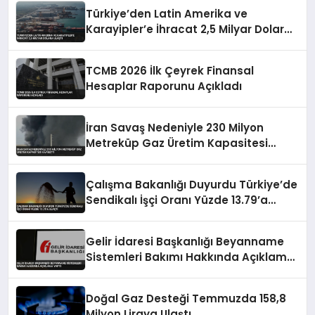
Yapıldı
Türkiye’den Latin Amerika ve
Karayipler’e İhracat 2,5 Milyar Dolara
Ulaştı
TCMB 2026 İlk Çeyrek Finansal
Hesaplar Raporunu Açıkladı
İran Savaş Nedeniyle 230 Milyon
Metreküp Gaz Üretim Kapasitesi
Kaybetti
Çalışma Bakanlığı Duyurdu Türkiye’de
Sendikalı İşçi Oranı Yüzde 13.79’a
Ulaştı
Gelir İdaresi Başkanlığı Beyanname
Sistemleri Bakımı Hakkında Açıklama
Yaptı
Doğal Gaz Desteği Temmuzda 158,8
Milyon Liraya Ulaştı