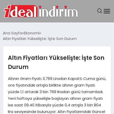
ANASAYFA
Ana Sayfa
Ekonomi
Altın Fiyatları Yükselişte: İşte Son Durum
BILGISAYAR
DÜNYA
Altın Fiyatları Yükselişte: İşte Son
Durum
SEYAHAT
Altının Gram Fiyatı 3.769 Liradan Kapattı Cuma günü,
TEKNOLOJI
ons fiyatındaki artışla birlikte altının gram fiyatı
yüzde 1,1 artarak 3 bin 769 liradan günü tamamladı.
YAŞAM
Yeni haftaya yükselişle başlayan altının gram fiyatı
ise saat 09.40 itibarıyla yüzde 0,4 artışla 3 bin 804
lira seviyesinde bulunuyor. Altın Fiyatlarındaki Güncel