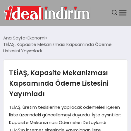
ANASAYFA
Ana Sayfa
Ekonomi
TEİAŞ, Kapasite Mekanizması Kapsamında Ödeme
BILGISAYAR
Listesini Yayımladı
DÜNYA
TEİAŞ, Kapasite Mekanizması
SEYAHAT
Kapsamında Ödeme Listesini
Yayımladı
TEKNOLOJI
TEİAŞ, üretim tesislerine yapılacak ödemeleri içeren
YAŞAM
liste üzerindeki güncellemeyi duyurdu. İşte ayrıntılar:
Kapasite Mekanizması Ödemeleri Detaylandı
TEİAŞ’ın internet sitesinde yayımlanan liste,