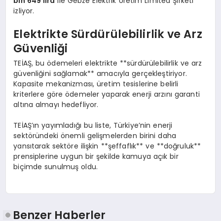
bin 649 lira
ile Gebze Elektrik Üretim Limited Şirketi
izliyor.
Elektrikte Sürdürülebilirlik ve Arz
Güvenliği
TEİAŞ, bu ödemeleri elektrikte **sürdürülebilirlik ve arz
güvenliğini sağlamak** amacıyla gerçekleştiriyor.
Kapasite mekanizması, üretim tesislerine belirli
kriterlere göre ödemeler yaparak enerji arzını garanti
altına almayı hedefliyor.
TEİAŞ’ın yayımladığı bu liste, Türkiye’nin enerji
sektöründeki önemli gelişmelerden birini daha
yansıtarak sektöre ilişkin **şeffaflık** ve **doğruluk**
prensiplerine uygun bir şekilde kamuya açık bir
biçimde sunulmuş oldu.
Benzer Haberler