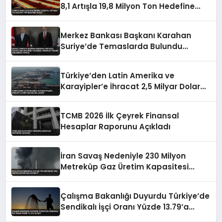
8,1 Artışla 19,8 Milyon Ton Hedefine
Ulaştı
Merkez Bankası Başkanı Karahan
Suriye’de Temaslarda Bulundu
Karşılıklı Mevduat Hesabı Anlaşması
Yapıldı
Türkiye’den Latin Amerika ve
Karayipler’e İhracat 2,5 Milyar Dolara
Ulaştı
TCMB 2026 İlk Çeyrek Finansal
Hesaplar Raporunu Açıkladı
İran Savaş Nedeniyle 230 Milyon
Metreküp Gaz Üretim Kapasitesi
Kaybetti
Çalışma Bakanlığı Duyurdu Türkiye’de
Sendikalı İşçi Oranı Yüzde 13.79’a
Ulaştı