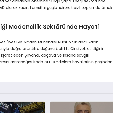
ıkta yer almasının önemine vurgu yaptı. Enerji sektöründe
İAD olarak kadın temsilini güçlendirerek sivil toplumda örnek
tliği Madencilik Sektöründe Hayati
eyet Üyesi ve Maden Mühendisi Nursun Şirvancı, kadın
ıyla doğru orantılı olduğunu belirtti. Cinsiyet eşitliğinin
işaret eden Şirvancı, doğaya ve insana saygılı,
damını artıracağını ifade etti. Kadınlara hayallerinin peşinden