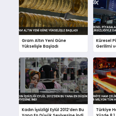
Gram Altın Yeni Güne
Küresel P
Yükselişle Başladı
Gerilimi ve
Dalgalan
Kadın İşsizliği Eylül 2012’den Bu
Türkiye H
Yana En Düşük Seviyesine İndi
Yüzde 8,1 