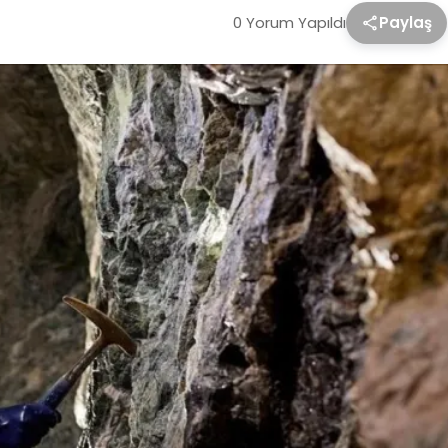
0 Yorum Yapıldı
Paylaş