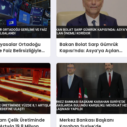
iyasalar Ortadoğu
Bakan Bolat Sarp Gümrük
 Faiz Belirsizliğiyle
Kapısı’nda: Asya’ya Açılan
dı
Önemli Koridor
am Çelik Üretiminde
Merkez Bankası Başkanı
Artışla 19,8 Milyon
Karahan Suriye’de