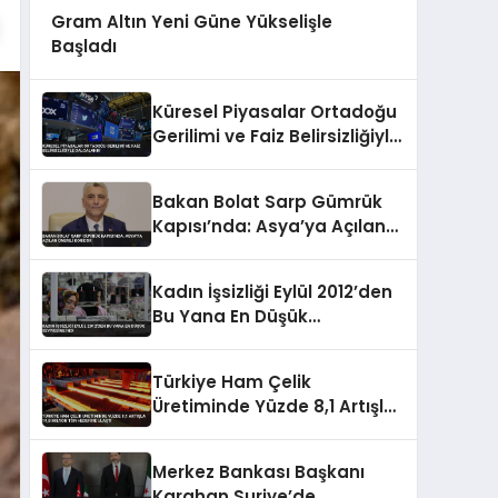
Gram Altın Yeni Güne Yükselişle
Başladı
Küresel Piyasalar Ortadoğu
Gerilimi ve Faiz Belirsizliğiyle
Dalgalandı
Bakan Bolat Sarp Gümrük
Kapısı’nda: Asya’ya Açılan
Önemli Koridor
Kadın İşsizliği Eylül 2012’den
Bu Yana En Düşük
Seviyesine İndi
Türkiye Ham Çelik
Üretiminde Yüzde 8,1 Artışla
19,8 Milyon Ton Hedefine
Ulaştı
Merkez Bankası Başkanı
Karahan Suriye’de