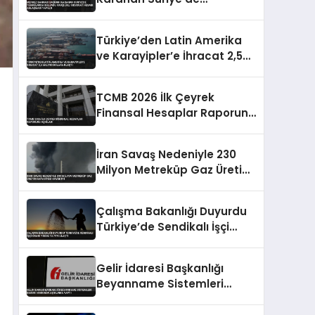
Temaslarda Bulundu
Karşılıklı Mevduat Hesabı
Türkiye’den Latin Amerika
Anlaşması Yapıldı
ve Karayipler’e İhracat 2,5
Milyar Dolara Ulaştı
TCMB 2026 İlk Çeyrek
Finansal Hesaplar Raporunu
Açıkladı
İran Savaş Nedeniyle 230
Milyon Metreküp Gaz Üretim
Kapasitesi Kaybetti
Çalışma Bakanlığı Duyurdu
Türkiye’de Sendikalı İşçi
Oranı Yüzde 13.79’a Ulaştı
Gelir İdaresi Başkanlığı
Beyanname Sistemleri
Bakımı Hakkında Açıklama
Yaptı