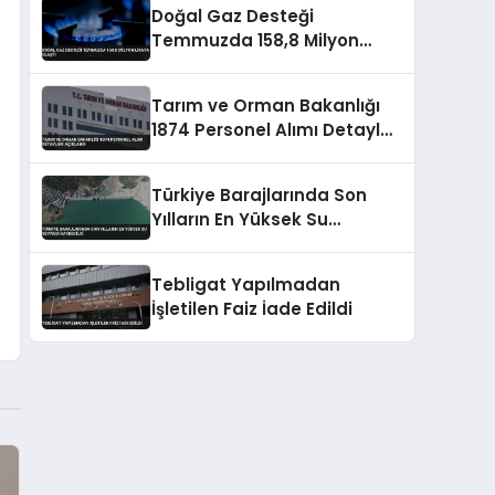
Doğal Gaz Desteği
Temmuzda 158,8 Milyon
Liraya Ulaştı
Tarım ve Orman Bakanlığı
1874 Personel Alımı Detayları
Açıklandı
Türkiye Barajlarında Son
Yılların En Yüksek Su
Seviyesi Kaydedildi
Tebligat Yapılmadan
İşletilen Faiz İade Edildi