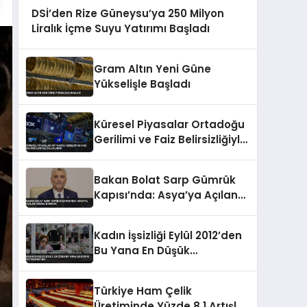
DSİ’den Rize Güneysu’ya 250 Milyon
Liralık İçme Suyu Yatırımı Başladı
Gram Altın Yeni Güne
Yükselişle Başladı
Küresel Piyasalar Ortadoğu
Gerilimi ve Faiz Belirsizliğiyle
Dalgalandı
Bakan Bolat Sarp Gümrük
Kapısı’nda: Asya’ya Açılan
Önemli Koridor
Kadın İşsizliği Eylül 2012’den
Bu Yana En Düşük
Seviyesine İndi
Türkiye Ham Çelik
Üretiminde Yüzde 8,1 Artışla