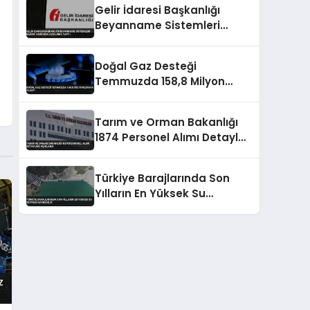
Gelir İdaresi Başkanlığı
Beyanname Sistemleri
Bakımı Hakkında Açıklama
Yaptı
Doğal Gaz Desteği
Temmuzda 158,8 Milyon
Liraya Ulaştı
Tarım ve Orman Bakanlığı
1874 Personel Alımı Detayları
Açıklandı
Türkiye Barajlarında Son
Yılların En Yüksek Su
Seviyesi Kaydedildi