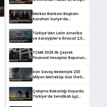
19,8 Milyon Ton Hedefine
Ulaştı
Merkez Bankası Başkanı
Karahan Suriye’de
Temaslarda Bulundu
Karşılıklı Mevduat Hesabı
Türkiye’den Latin Amerika
Anlaşması Yapıldı
ve Karayipler’e İhracat 2,5
Milyar Dolara Ulaştı
TCMB 2026 İlk Çeyrek
Finansal Hesaplar Raporunu
Açıkladı
İran Savaş Nedeniyle 230
Milyon Metreküp Gaz Üretim
Kapasitesi Kaybetti
Çalışma Bakanlığı Duyurdu
Türkiye’de Sendikalı İşçi
Oranı Yüzde 13.79’a Ulaştı