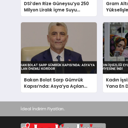
DSİ’den Rize Güneysu’ya 250
Gram Alt
Milyon Liralık İçme Suyu
Yükselişl
Yatırımı Başladı
Bakan Bolat Sarp Gümrük
Kadın İşsi
Kapısı’nda: Asya’ya Açılan
Yana En D
Önemli Koridor
İdeal İndirim Fiyatları..