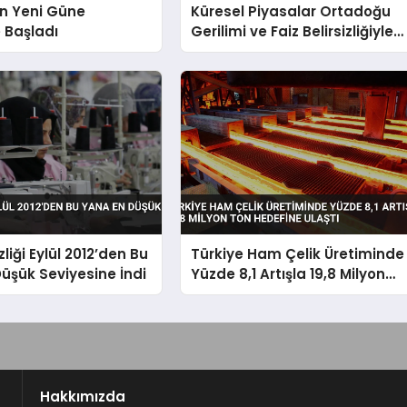
ın Yeni Güne
Küresel Piyasalar Ortadoğu
e Başladı
Gerilimi ve Faiz Belirsizliğiyle
Dalgalandı
zliği Eylül 2012’den Bu
Türkiye Ham Çelik Üretiminde
üşük Seviyesine İndi
Yüzde 8,1 Artışla 19,8 Milyon
Ton Hedefine Ulaştı
Hakkımızda