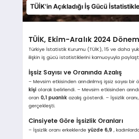
TÜİK, Ekim-Aralık 2024 Dönemi İ
Türkiye İstatistik Kurumu (TÜİK), 15 ve daha yu
ilişkin iş gücü istatistiklerini kamuoyuyla paylaşt
İşsiz Sayısı ve Oranında Azalış
– Mevsim etkisinden arındırılmış işsiz sayısı bi
kişi
olarak belirlendi. – Mevsim etkisinden arındır
oran
0,1 puanlık
azalış gösterdi. – İşsizlik ora
gerçekleşti.
Cinsiyete Göre İşsizlik Oranları
– İşsizlik oranı erkeklerde
yüzde 6,9
, kadınlar