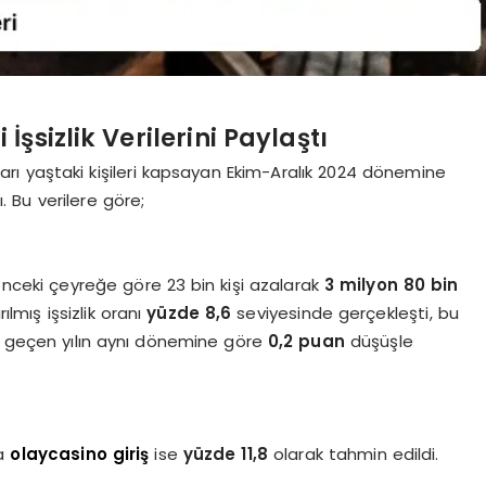
şsizlik Verilerini Paylaştı
karı yaştaki kişileri kapsayan Ekim-Aralık 2024 dönemine
ı. Bu verilere göre;
r önceki çeyreğe göre 23 bin kişi azalarak
3 milyon 80 bin
ılmış işsizlik oranı
yüzde 8,6
seviyesinde gerçekleşti, bu
nı, geçen yılın aynı dönemine göre
0,2 puan
düşüşle
da
olaycasino giriş
ise
yüzde 11,8
olarak tahmin edildi.