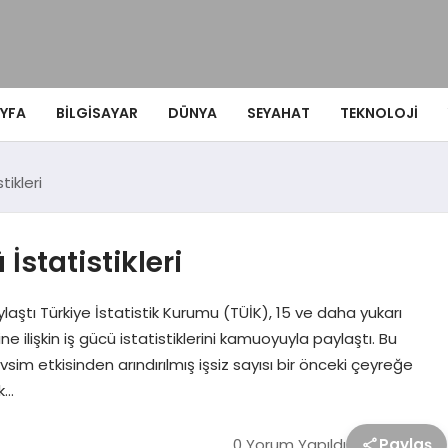
YFA
BILGISAYAR
DÜNYA
SEYAHAT
TEKNOLOJI
tikleri
İstatistikleri
aylaştı Türkiye İstatistik Kurumu (TÜİK), 15 ve daha yukarı
 ilişkin iş gücü istatistiklerini kamuoyuyla paylaştı. Bu
vsim etkisinden arındırılmış işsiz sayısı bir önceki çeyreğe
ak…
0 Yorum Yapıldı
Paylaş