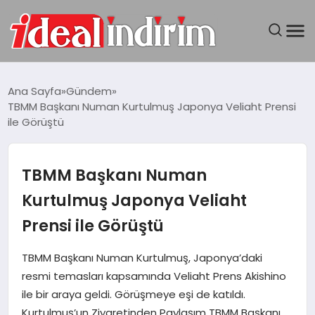
ANASAYFA
Ana Sayfa
Gündem
TBMM Başkanı Numan Kurtulmuş Japonya Veliaht Prensi
BILGISAYAR
ile Görüştü
DÜNYA
TBMM Başkanı Numan
SEYAHAT
Kurtulmuş Japonya Veliaht
Prensi ile Görüştü
TEKNOLOJI
TBMM Başkanı Numan Kurtulmuş, Japonya’daki
YAŞAM
resmi temasları kapsamında Veliaht Prens Akishino
ile bir araya geldi. Görüşmeye eşi de katıldı.
Kurtulmuş’un Ziyaretinden Paylaşım TBMM Başkanı