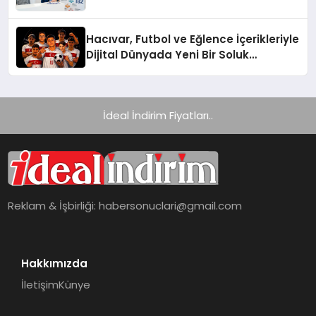
Hacıvar, Futbol ve Eğlence İçerikleriyle
Dijital Dünyada Yeni Bir Soluk
Getiriyor
İdeal İndirim Fiyatları..
Reklam & İşbirliği:
habersonuclari@gmail.com
Hakkımızda
İletişim
Künye