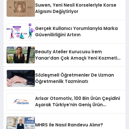
Suwen, Yeni Nesil Korseleriyle Korse
Algısını Değiştiriyor
Gerçek Kullanıcı Yorumlarıyla Marka
Güvenilirliğini Artırın
Beauty Atelier Kurucusu İrem
Yanar’dan Çok Amaçlı Yeni Kozmetik
Ürünü
Sözleşmeli Öğretmenler De Uzman
Öğretmenlik Tazminatı
Arisar Otomotiv, 100 Bin Ürün Çeşidini
Aşarak Türkiye’nin Geniş Ürün
Yelpazesine Sahip Oto Yedek Parça
Platformlarından Biri Oldu
MHRS ile Nasıl Randevu Alınır?