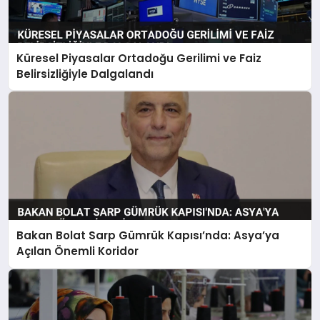
Küresel Piyasalar Ortadoğu Gerilimi ve Faiz
Belirsizliğiyle Dalgalandı
Bakan Bolat Sarp Gümrük Kapısı’nda: Asya’ya
Açılan Önemli Koridor