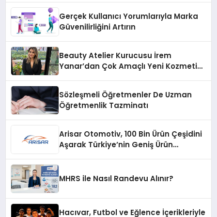
Gerçek Kullanıcı Yorumlarıyla Marka
Güvenilirliğini Artırın
Beauty Atelier Kurucusu İrem
Yanar’dan Çok Amaçlı Yeni Kozmetik
Ürünü
Sözleşmeli Öğretmenler De Uzman
Öğretmenlik Tazminatı
Arisar Otomotiv, 100 Bin Ürün Çeşidini
Aşarak Türkiye’nin Geniş Ürün
Yelpazesine Sahip Oto Yedek Parça
Platformlarından Biri Oldu
MHRS ile Nasıl Randevu Alınır?
Hacıvar, Futbol ve Eğlence İçerikleriyle