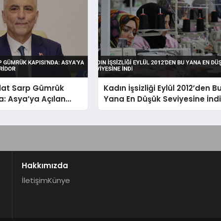
lat Sarp Gümrük
Kadın İşsizliği Eylül 2012’den B
a: Asya’ya Açılan
Yana En Düşük Seviyesine İnd
ridor
Hakkımızda
İletişim
Künye