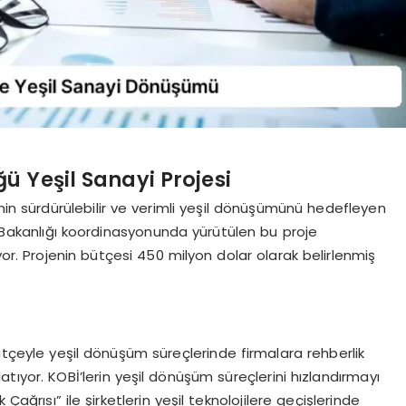
ü Yeşil Sanayi Projesi
nin sürdürülebilir ve verimli yeşil dönüşümünü hedefleyen
ji Bakanlığı koordinasyonunda yürütülen bu proje
. Projenin bütçesi 450 milyon dolar olarak belirlenmiş
bütçeyle yeşil dönüşüm süreçlerinde firmalara rehberlik
ıyor. KOBİ’lerin yeşil dönüşüm süreçlerini hızlandırmayı
ağrısı” ile şirketlerin yeşil teknolojilere geçişlerinde