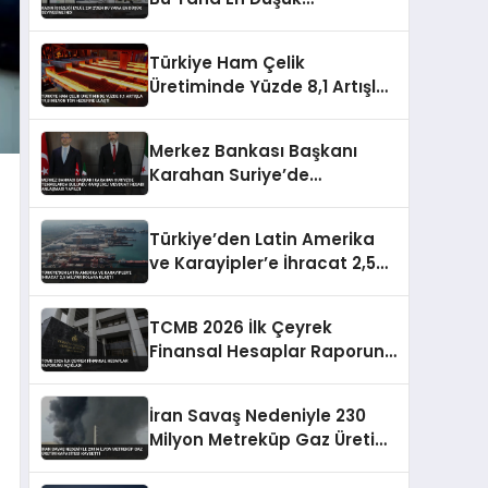
Seviyesine İndi
Türkiye Ham Çelik
Üretiminde Yüzde 8,1 Artışla
19,8 Milyon Ton Hedefine
Ulaştı
Merkez Bankası Başkanı
Karahan Suriye’de
Temaslarda Bulundu
Karşılıklı Mevduat Hesabı
Türkiye’den Latin Amerika
Anlaşması Yapıldı
ve Karayipler’e İhracat 2,5
Milyar Dolara Ulaştı
TCMB 2026 İlk Çeyrek
Finansal Hesaplar Raporunu
Açıkladı
İran Savaş Nedeniyle 230
Milyon Metreküp Gaz Üretim
Kapasitesi Kaybetti