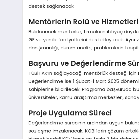
destek sağlanacak.
Mentörlerin Rolü ve Hizmetleri
Belirlenecek mentörler, firmaların ihtiyaç duydu
GE ve yenilik faaliyetlerini destekleyecek. Ayn
danışmanlığı, durum analizi, problemlerin tespit
Başvuru ve Değerlendirme Sür
TÜBİTAK’ın sağlayacağı mentörlük desteği için 
Değerlendirme ise 1 Şubat-1 Mart 2025 dönemi
sahiplerine bildirilecek. Programa başvuruda bu
üniversiteler, kamu araştırma merkezleri, sanayi
Proje Uygulama Süreci
Değerlendirme sürecinin ardından uygun bulunan
sözleşme imzalanacak. KOBİ’lerin çözüm ortakla
hizmet bedeli KDV hariç en fazla 7 bin dolar şekl