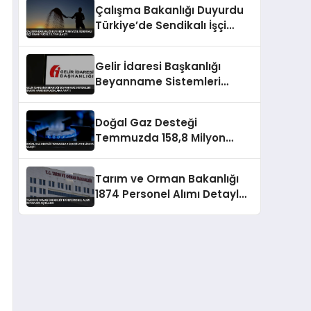
Çalışma Bakanlığı Duyurdu
Türkiye’de Sendikalı İşçi
Oranı Yüzde 13.79’a Ulaştı
Gelir İdaresi Başkanlığı
Beyanname Sistemleri
Bakımı Hakkında Açıklama
Yaptı
Doğal Gaz Desteği
Temmuzda 158,8 Milyon
Liraya Ulaştı
Tarım ve Orman Bakanlığı
1874 Personel Alımı Detayları
Açıklandı