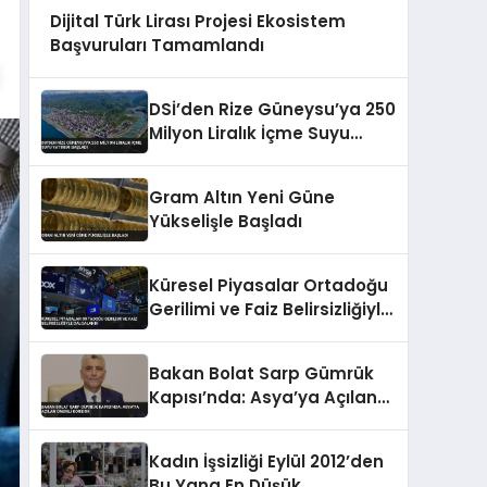
Dijital Türk Lirası Projesi Ekosistem
Başvuruları Tamamlandı
DSİ’den Rize Güneysu’ya 250
Milyon Liralık İçme Suyu
Yatırımı Başladı
Gram Altın Yeni Güne
Yükselişle Başladı
Küresel Piyasalar Ortadoğu
Gerilimi ve Faiz Belirsizliğiyle
Dalgalandı
Bakan Bolat Sarp Gümrük
Kapısı’nda: Asya’ya Açılan
Önemli Koridor
Kadın İşsizliği Eylül 2012’den
Bu Yana En Düşük