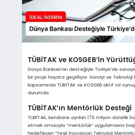
TÜBİTAK ve KOSGEB’in Yürüttüğ
Dünya Bankası’nın desteğiyle Türkiye’de sanayi
bir proje hayata geçiriliyor. Sanayi ve Teknolo
kapsamında TÜBİTAK ve KOSGEB aktif rol oynuyor
durumda.
TÜBİTAK’ın Mentörlük Desteği
TÜBİTAK, kendisine ayrılan 175 milyon dolarlık 
etmek amacıyla “mentörlük” uygulamasını başlat
hedefleyen “Yeşil İnovasyon Teknoloji Mentörlük Ç