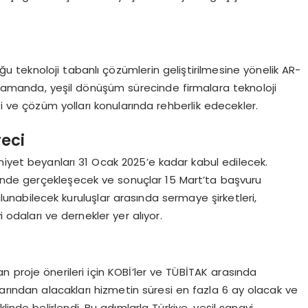
ğu teknoloji tabanlı çözümlerin geliştirilmesine yönelik AR-
ı zamanda, yeşil dönüşüm sürecinde firmalara teknoloji
i ve çözüm yolları konularında rehberlik edecekler.
eci
niyet beyanları 31 Ocak 2025’e kadar kabul edilecek.
nde gerçekleşecek ve sonuçlar 15 Mart’ta başvuru
lunabilecek kuruluşlar arasında sermaye şirketleri,
 odaları ve dernekler yer alıyor.
 proje önerileri için KOBİ’ler ve TÜBİTAK arasında
rından alacakları hizmetin süresi en fazla 6 ay olacak ve
inde belirlendi. Bu adımlarla Türkiye, yeşil sanayi