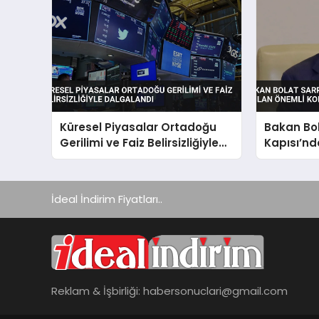
Küresel Piyasalar Ortadoğu
Bakan Bo
Gerilimi ve Faiz Belirsizliğiyle
Kapısı’nd
Dalgalandı
Önemli Ko
İdeal İndirim Fiyatları..
Reklam & İşbirliği:
habersonuclari@gmail.com