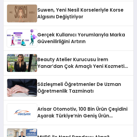
Suwen, Yeni Nesil Korseleriyle Korse
Algısını Değiştiriyor
Gerçek Kullanıcı Yorumlarıyla Marka
Güvenilirliğini Artırın
Beauty Atelier Kurucusu İrem
Yanar’dan Çok Amaçlı Yeni Kozmetik
Ürünü
Sözleşmeli Öğretmenler De Uzman
Öğretmenlik Tazminatı
Arisar Otomotiv, 100 Bin Ürün Çeşidini
Aşarak Türkiye’nin Geniş Ürün
Yelpazesine Sahip Oto Yedek Parça
Platformlarından Biri Oldu