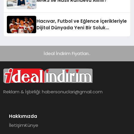
MHRS ile Nasıl Randevu Alınır?
Hacıvar, Futbol ve Eğlence İçerikleriyle
Dijital Dünyada Yeni Bir Soluk
Getiriyor
İdeal İndirim Fiyatları..
Reklam & İşbirliği:
habersonuclari@gmail.com
Hakkımızda
İletişim
Künye