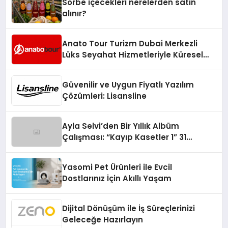
Sorbe içecekleri nerelerden satın
alınır?
Anato Tour Turizm Dubai Merkezli
Lüks Seyahat Hizmetleriyle Küresel
Turizmde Öne Çıkıyor
Güvenilir ve Uygun Fiyatlı Yazılım
Çözümleri: Lisansline
Ayla Selvi’den Bir Yıllık Albüm
Çalışması: “Kayıp Kasetler 1” 31
Temmuz’da Çıktı
Yasomi Pet Ürünleri ile Evcil
Dostlarınız İçin Akıllı Yaşam
Dijital Dönüşüm ile İş Süreçlerinizi
Geleceğe Hazırlayın