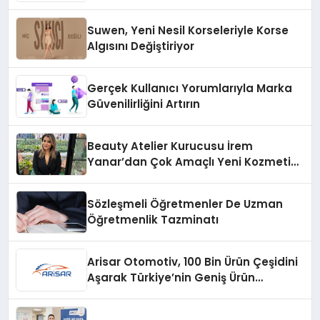
Suwen, Yeni Nesil Korseleriyle Korse
Algısını Değiştiriyor
Gerçek Kullanıcı Yorumlarıyla Marka
Güvenilirliğini Artırın
Beauty Atelier Kurucusu İrem
Yanar’dan Çok Amaçlı Yeni Kozmetik
Ürünü
Sözleşmeli Öğretmenler De Uzman
Öğretmenlik Tazminatı
Arisar Otomotiv, 100 Bin Ürün Çeşidini
Aşarak Türkiye’nin Geniş Ürün
Yelpazesine Sahip Oto Yedek Parça
Platformlarından Biri Oldu