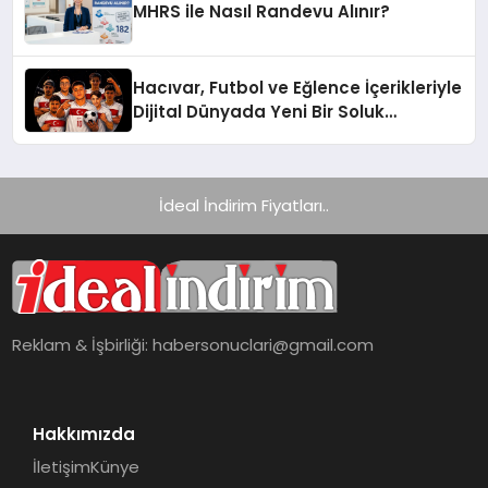
MHRS ile Nasıl Randevu Alınır?
Hacıvar, Futbol ve Eğlence İçerikleriyle
Dijital Dünyada Yeni Bir Soluk
Getiriyor
İdeal İndirim Fiyatları..
Reklam & İşbirliği:
habersonuclari@gmail.com
Hakkımızda
İletişim
Künye