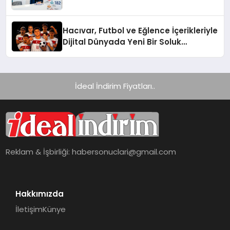
Hacıvar, Futbol ve Eğlence İçerikleriyle
Dijital Dünyada Yeni Bir Soluk
Getiriyor
İdeal İndirim Fiyatları..
Reklam & İşbirliği:
habersonuclari@gmail.com
Hakkımızda
İletişim
Künye