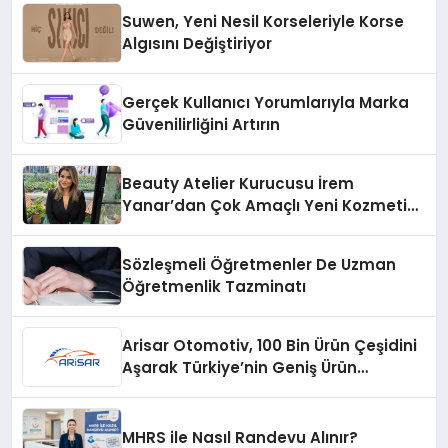
Suwen, Yeni Nesil Korseleriyle Korse
Algısını Değiştiriyor
Gerçek Kullanıcı Yorumlarıyla Marka
Güvenilirliğini Artırın
Beauty Atelier Kurucusu İrem
Yanar’dan Çok Amaçlı Yeni Kozmetik
Ürünü
Sözleşmeli Öğretmenler De Uzman
Öğretmenlik Tazminatı
Arisar Otomotiv, 100 Bin Ürün Çeşidini
Aşarak Türkiye’nin Geniş Ürün
Yelpazesine Sahip Oto Yedek Parça
Platformlarından Biri Oldu
MHRS ile Nasıl Randevu Alınır?