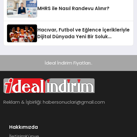
Platformlarından Biri Oldu
MHRS ile Nasıl Randevu Alınır?
Hacıvar, Futbol ve Eğlence İçerikleriyle
Dijital Dünyada Yeni Bir Soluk
Getiriyor
İdeal İndirim Fiyatları..
Reklam & İşbirliği:
habersonuclari@gmail.com
Hakkımızda
İletişim
Künye