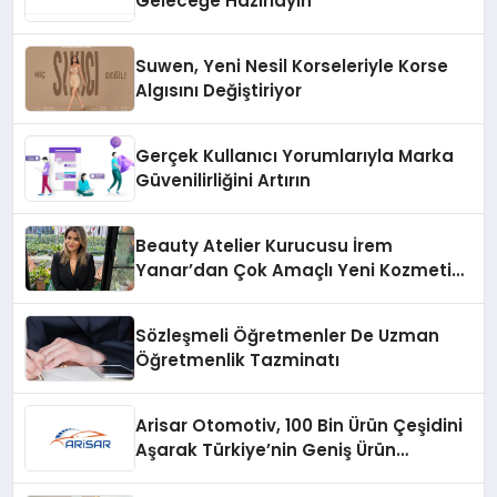
Geleceğe Hazırlayın
Suwen, Yeni Nesil Korseleriyle Korse
Algısını Değiştiriyor
Gerçek Kullanıcı Yorumlarıyla Marka
Güvenilirliğini Artırın
Beauty Atelier Kurucusu İrem
Yanar’dan Çok Amaçlı Yeni Kozmetik
Ürünü
Sözleşmeli Öğretmenler De Uzman
Öğretmenlik Tazminatı
Arisar Otomotiv, 100 Bin Ürün Çeşidini
Aşarak Türkiye’nin Geniş Ürün
Yelpazesine Sahip Oto Yedek Parça