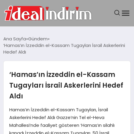
ANASAYFA
Ana Sayfa
Gündem
‘Hamas’ın İzzeddin el-Kassam Tugayları İsrail Askerlerini
BILGISAYAR
Hedef Aldı
DÜNYA
‘Hamas’ın İzzeddin el-Kassam
SEYAHAT
Tugayları İsrail Askerlerini Hedef
Aldı
TEKNOLOJI
Hamas’ın İzzeddin el-Kassam Tugayları, İsrail
YAŞAM
Askerlerini Hedef Aldı Gazze’nin Tel el-Heva
Mahallesi’nde faaliyet gösteren ‘Hamas’ın silahlı
kanadı İzzeddin el-Kassam Tugayları, 50 İsrail