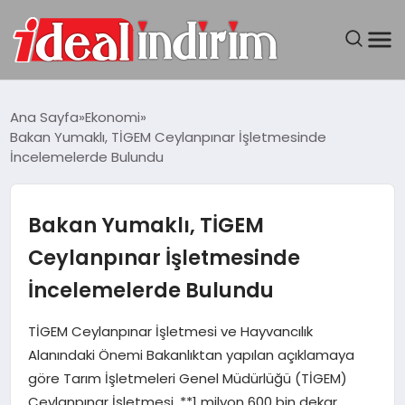
ANASAYFA
Ana Sayfa
Ekonomi
Bakan Yumaklı, TİGEM Ceylanpınar İşletmesinde
BILGISAYAR
İncelemelerde Bulundu
DÜNYA
Bakan Yumaklı, TİGEM
SEYAHAT
Ceylanpınar İşletmesinde
İncelemelerde Bulundu
TEKNOLOJI
TİGEM Ceylanpınar İşletmesi ve Hayvancılık
YAŞAM
Alanındaki Önemi Bakanlıktan yapılan açıklamaya
göre Tarım İşletmeleri Genel Müdürlüğü (TİGEM)
Ceylanpınar İşletmesi, **1 milyon 600 bin dekar