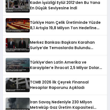
Kadın İşsizliği Eylül 2012’den Bu Yana
En Düşük Seviyesine İndi
Türkiye Ham Çelik Üretiminde Yüzde
8,1 Artışla 19,8 Milyon Ton Hedefine
Ulaştı
Merkez Bankası Başkanı Karahan
Suriye’de Temaslarda Bulundu
Karşılıklı Mevduat Hesabı Anlaşması
Yapıldı
Türkiye’den Latin Amerika ve
Karayipler’e İhracat 2,5 Milyar Dolara
Ulaştı
TCMB 2026 İlk Çeyrek Finansal
Hesaplar Raporunu Açıkladı
İran Savaş Nedeniyle 230 Milyon
Metreküp Gaz Üretim Kapasitesi