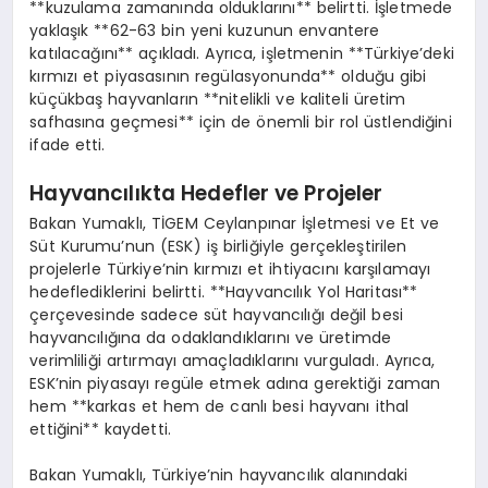
**kuzulama zamanında olduklarını** belirtti. İşletmede
yaklaşık **62-63 bin yeni kuzunun envantere
katılacağını** açıkladı. Ayrıca, işletmenin **Türkiye’deki
kırmızı et piyasasının regülasyonunda** olduğu gibi
küçükbaş hayvanların **nitelikli ve kaliteli üretim
safhasına geçmesi** için de önemli bir rol üstlendiğini
ifade etti.
Hayvancılıkta Hedefler ve Projeler
Bakan Yumaklı, TİGEM Ceylanpınar İşletmesi ve Et ve
Süt Kurumu’nun (ESK) iş birliğiyle gerçekleştirilen
projelerle Türkiye’nin kırmızı et ihtiyacını karşılamayı
hedeflediklerini belirtti. **Hayvancılık Yol Haritası**
çerçevesinde sadece süt hayvancılığı değil besi
hayvancılığına da odaklandıklarını ve üretimde
verimliliği artırmayı amaçladıklarını vurguladı. Ayrıca,
ESK’nin piyasayı regüle etmek adına gerektiği zaman
hem **karkas et hem de canlı besi hayvanı ithal
ettiğini** kaydetti.
Bakan Yumaklı, Türkiye’nin hayvancılık alanındaki