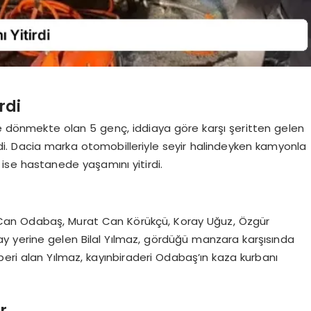
rdi
e dönmekte olan 5 genç, iddiaya göre karşı şeritten gelen
rdi. Dacia marka otomobilleriyle seyir halindeyken kamyonla
 ise hastanede yaşamını yitirdi.
Can Odabaş, Murat Can Körükçü, Koray Uğuz, Özgür
lay yerine gelen Bilal Yılmaz, gördüğü manzara karşısında
eri alan Yılmaz, kayınbiraderi Odabaş’ın kaza kurbanı
r