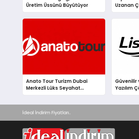
Üretim Üssünü Büyütüyor
Uzanan Ç
Yeşim Şa
Anato Tour Turizm Dubai
Güvenilir 
Merkezli Lüks Seyahat
Yazılım Ç
Hizmetleriyle Küresel
Turizmde Öne Çıkıyor
İdeal İndirim Fiyatları..