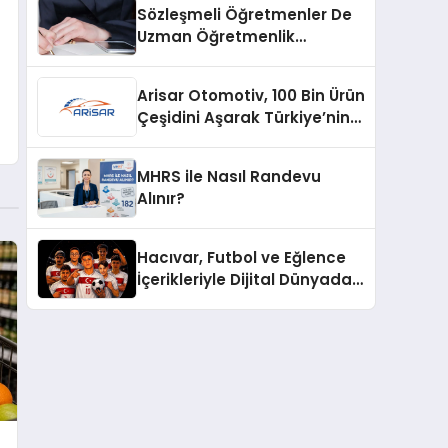
Sözleşmeli Öğretmenler De
Uzman Öğretmenlik
Tazminatı
Arisar Otomotiv, 100 Bin Ürün
Çeşidini Aşarak Türkiye’nin
Geniş Ürün Yelpazesine
Sahip Oto Yedek Parça
MHRS ile Nasıl Randevu
Platformlarından Biri Oldu
Alınır?
Hacıvar, Futbol ve Eğlence
İçerikleriyle Dijital Dünyada
Yeni Bir Soluk Getiriyor