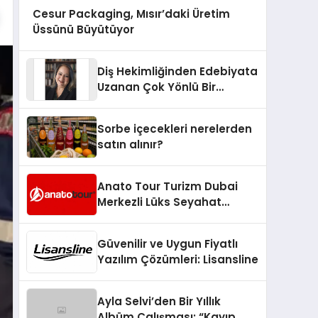
Cesur Packaging, Mısır’daki Üretim
Üssünü Büyütüyor
Diş Hekimliğinden Edebiyata
Uzanan Çok Yönlü Bir
Yaşam: Yeşim Şahin Yaman
Sorbe içecekleri nerelerden
satın alınır?
Anato Tour Turizm Dubai
Merkezli Lüks Seyahat
Hizmetleriyle Küresel
Turizmde Öne Çıkıyor
Güvenilir ve Uygun Fiyatlı
Yazılım Çözümleri: Lisansline
Ayla Selvi’den Bir Yıllık
Albüm Çalışması: “Kayıp