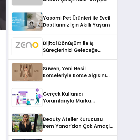
Kasetler 1” 31 Temmuz’da
Çıktı
Yasomi Pet Ürünleri ile Evcil
Dostlarınız İçin Akıllı Yaşam
Dijital Dönüşüm ile İş
Süreçlerinizi Geleceğe
Hazırlayın
Suwen, Yeni Nesil
Korseleriyle Korse Algısını
Değiştiriyor
Gerçek Kullanıcı
Yorumlarıyla Marka
Güvenilirliğini Artırın
Beauty Atelier Kurucusu
İrem Yanar’dan Çok Amaçlı
Yeni Kozmetik Ürünü