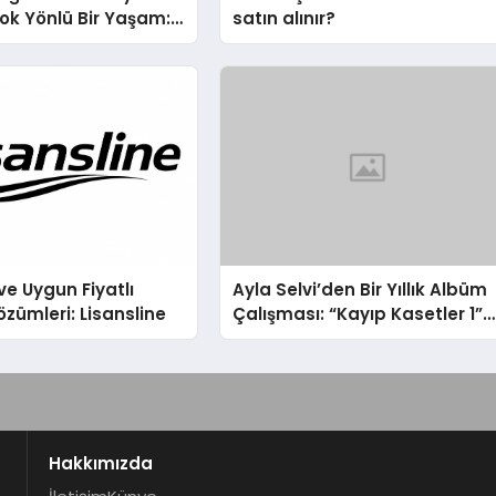
ok Yönlü Bir Yaşam:
satın alınır?
hin Yaman
ve Uygun Fiyatlı
Ayla Selvi’den Bir Yıllık Albüm
özümleri: Lisansline
Çalışması: “Kayıp Kasetler 1”
31 Temmuz’da Çıktı
Hakkımızda