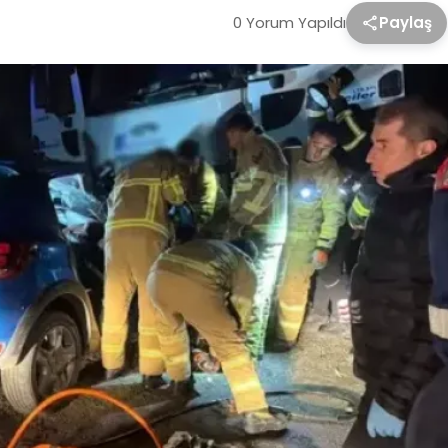
0 Yorum Yapıldı
Paylaş