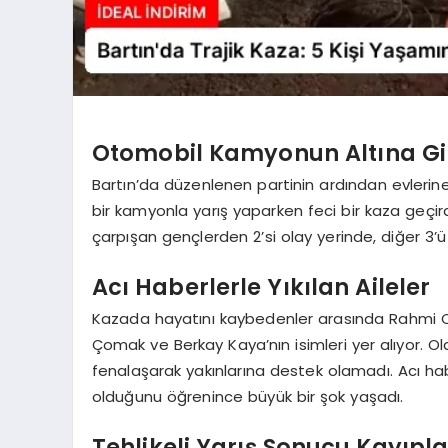
Otomobil Kamyonun Altına Gi
Bartın’da düzenlenen partinin ardından evlerin
bir kamyonla yarış yaparken feci bir kaza geçi
çarpışan gençlerden 2’si olay yerinde, diğer 3’ü
Acı Haberlerle Yıkılan Aileler
Kazada hayatını kaybedenler arasında Rahmi 
Çomak ve Berkay Kaya’nın isimleri yer alıyor. O
fenalaşarak yakınlarına destek olamadı. Acı hab
olduğunu öğrenince büyük bir şok yaşadı.
Tehlikeli Yarış Sonucu Kayıpla