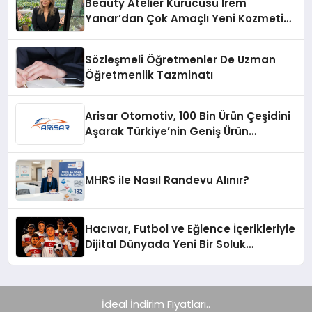
Beauty Atelier Kurucusu İrem
Yanar’dan Çok Amaçlı Yeni Kozmetik
Ürünü
Sözleşmeli Öğretmenler De Uzman
Öğretmenlik Tazminatı
Arisar Otomotiv, 100 Bin Ürün Çeşidini
Aşarak Türkiye’nin Geniş Ürün
Yelpazesine Sahip Oto Yedek Parça
Platformlarından Biri Oldu
MHRS ile Nasıl Randevu Alınır?
Hacıvar, Futbol ve Eğlence İçerikleriyle
Dijital Dünyada Yeni Bir Soluk
Getiriyor
İdeal İndirim Fiyatları..