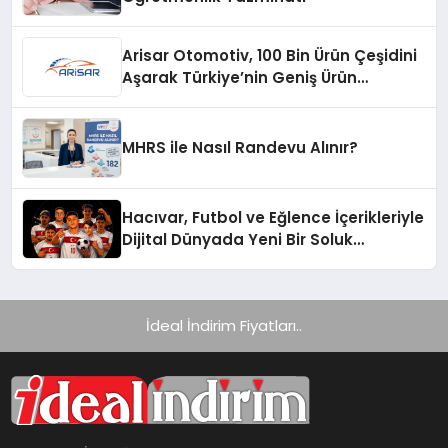
Arisar Otomotiv, 100 Bin Ürün Çeşidini
Aşarak Türkiye’nin Geniş Ürün
Yelpazesine Sahip Oto Yedek Parça
Platformlarından Biri Oldu
MHRS ile Nasıl Randevu Alınır?
Hacıvar, Futbol ve Eğlence İçerikleriyle
Dijital Dünyada Yeni Bir Soluk
Getiriyor
İdeal İndirim Fiyatları..