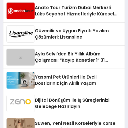
Anato Tour Turizm Dubai Merkezli
Lüks Seyahat Hizmetleriyle Küresel
Turizmde Öne Çıkıyor
Güvenilir ve Uygun Fiyatlı Yazılım
Çözümleri: Lisansline
Ayla Selvi’den Bir Yıllık Albüm
Çalışması: “Kayıp Kasetler 1” 31
Temmuz’da Çıktı
Yasomi Pet Ürünleri ile Evcil
Dostlarınız İçin Akıllı Yaşam
Dijital Dönüşüm ile İş Süreçlerinizi
Geleceğe Hazırlayın
Suwen, Yeni Nesil Korseleriyle Korse