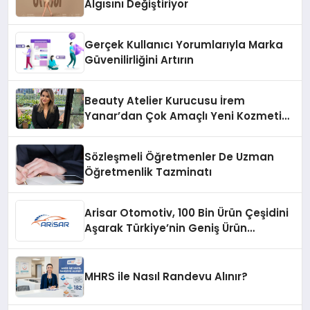
Algısını Değiştiriyor
Gerçek Kullanıcı Yorumlarıyla Marka
Güvenilirliğini Artırın
Beauty Atelier Kurucusu İrem
Yanar’dan Çok Amaçlı Yeni Kozmetik
Ürünü
Sözleşmeli Öğretmenler De Uzman
Öğretmenlik Tazminatı
Arisar Otomotiv, 100 Bin Ürün Çeşidini
Aşarak Türkiye’nin Geniş Ürün
Yelpazesine Sahip Oto Yedek Parça
Platformlarından Biri Oldu
MHRS ile Nasıl Randevu Alınır?