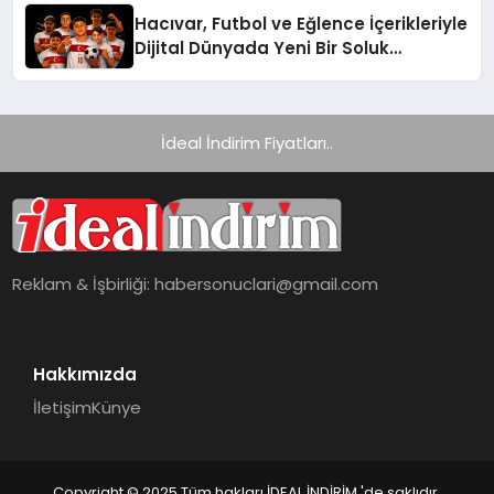
Hacıvar, Futbol ve Eğlence İçerikleriyle
Dijital Dünyada Yeni Bir Soluk
Getiriyor
İdeal İndirim Fiyatları..
Reklam & İşbirliği:
habersonuclari@gmail.com
Hakkımızda
İletişim
Künye
Copyright © 2025 Tüm hakları İDEAL İNDİRİM 'de saklıdır.