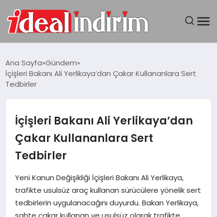
ANASAYFA
Ana Sayfa
Gündem
İçişleri Bakanı Ali Yerlikaya’dan Çakar Kullananlara Sert
BILGISAYAR
Tedbirler
DÜNYA
İçişleri Bakanı Ali Yerlikaya’dan
SEYAHAT
Çakar Kullananlara Sert
Tedbirler
TEKNOLOJI
Yeni Kanun Değişikliği İçişleri Bakanı Ali Yerlikaya,
YAŞAM
trafikte usulsüz araç kullanan sürücülere yönelik sert
tedbirlerin uygulanacağını duyurdu. Bakan Yerlikaya,
sahte çakar kullanan ve usulsüz olarak trafikte