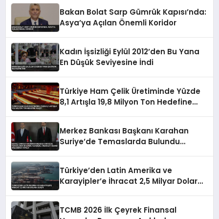
Bakan Bolat Sarp Gümrük Kapısı’nda:
Asya’ya Açılan Önemli Koridor
Kadın İşsizliği Eylül 2012’den Bu Yana
En Düşük Seviyesine İndi
Türkiye Ham Çelik Üretiminde Yüzde
8,1 Artışla 19,8 Milyon Ton Hedefine
Ulaştı
Merkez Bankası Başkanı Karahan
Suriye’de Temaslarda Bulundu
Karşılıklı Mevduat Hesabı Anlaşması
Yapıldı
Türkiye’den Latin Amerika ve
Karayipler’e İhracat 2,5 Milyar Dolara
Ulaştı
TCMB 2026 İlk Çeyrek Finansal