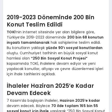
2019-2023 Döneminde 200 Bin
Konut Teslim Edildi
TOKİ
‘nin internet sitesinde yer alan bilgilere göre,
Türkiye’de 2019-2023 döneminde
200 bin 68 konutun
inşaatı tamamlanarak
hak sahiplerine teslim edildi.
Bu konutların yaklaşık
yüzde 90’ı sosyal konutlardan
oluştu. Cumhuriyet tarihinin en büyük sosyal konut
hamlesi olan
“250 Bin Sosyal Konut Projesi”
kapsamında TOKİ, ihalelere devam ediyor ve yeni
yapılacak konutlar, altyapı ve çevre düzenlemesi işleri
için ihale tarihlerini açıkladı.
İhaleler Haziran 2025’e Kadar
Devam Edecek
7 Kasım’da başlayan ihaleler,
Haziran 2025’e kadar
devam edecek. Böylece
70 ilde toplam 165 bin 55
sosyal konut için ihale
yapılarak “250 Bin Sosyal Konut