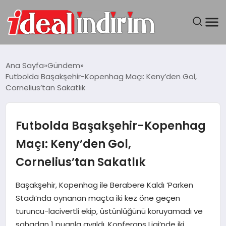
ANASAYFA
Ana Sayfa
Gündem
Futbolda Başakşehir-Kopenhag Maçı: Keny’den Gol,
BILGISAYAR
Cornelius’tan Sakatlık
DÜNYA
Futbolda Başakşehir-Kopenhag
SEYAHAT
Maçı: Keny’den Gol,
Cornelius’tan Sakatlık
TEKNOLOJI
Başakşehir, Kopenhag ile Berabere Kaldı ‘Parken
YAŞAM
Stadı’nda oynanan maçta iki kez öne geçen
turuncu-lacivertli ekip, üstünlüğünü koruyamadı ve
sahadan 1 puanla ayrıldı. Konferans Ligi’nde iki