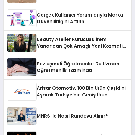
Gerçek Kullanıcı Yorumlarıyla Marka
Güvenilirliğini Artırın
Beauty Atelier Kurucusu İrem
Yanar’dan Çok Amaçlı Yeni Kozmetik
Ürünü
Sözleşmeli Öğretmenler De Uzman
Öğretmenlik Tazminatı
Arisar Otomotiv, 100 Bin Ürün Çeşidini
Aşarak Türkiye’nin Geniş Ürün
Yelpazesine Sahip Oto Yedek Parça
Platformlarından Biri Oldu
MHRS ile Nasıl Randevu Alınır?