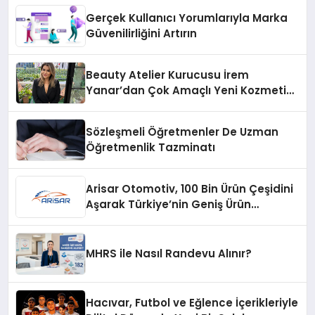
Gerçek Kullanıcı Yorumlarıyla Marka
Güvenilirliğini Artırın
Beauty Atelier Kurucusu İrem
Yanar’dan Çok Amaçlı Yeni Kozmetik
Ürünü
Sözleşmeli Öğretmenler De Uzman
Öğretmenlik Tazminatı
Arisar Otomotiv, 100 Bin Ürün Çeşidini
Aşarak Türkiye’nin Geniş Ürün
Yelpazesine Sahip Oto Yedek Parça
Platformlarından Biri Oldu
MHRS ile Nasıl Randevu Alınır?
Hacıvar, Futbol ve Eğlence İçerikleriyle