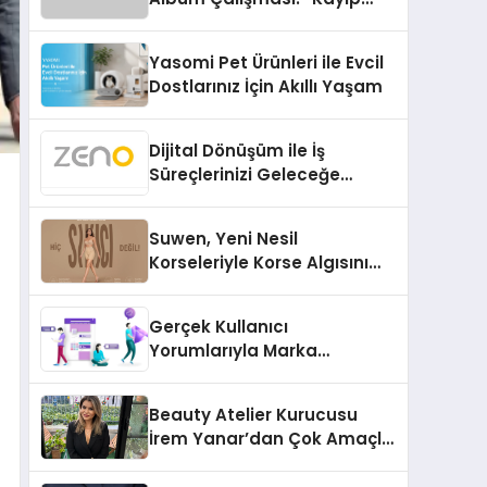
Kasetler 1” 31 Temmuz’da
Çıktı
Yasomi Pet Ürünleri ile Evcil
Dostlarınız İçin Akıllı Yaşam
Dijital Dönüşüm ile İş
Süreçlerinizi Geleceğe
Hazırlayın
Suwen, Yeni Nesil
Korseleriyle Korse Algısını
Değiştiriyor
Gerçek Kullanıcı
Yorumlarıyla Marka
Güvenilirliğini Artırın
Beauty Atelier Kurucusu
İrem Yanar’dan Çok Amaçlı
Yeni Kozmetik Ürünü