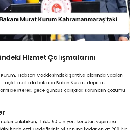
ndeki Hizmet Çalışmalarını
urat Kurum, Trabzon Caddesi’ndeki şantiye alanında yapılan
lere açıklamalarda bulunan Bakan Kurum, deprem
larını belirterek, gece gündüz çalışarak sorunların çözümü
er
ları anlatırken, 11 ilde 60 bin yeni konutun yapımına
iğini ifade etti. Hedeflerinin yıl sonuna kadar en az 200 bin