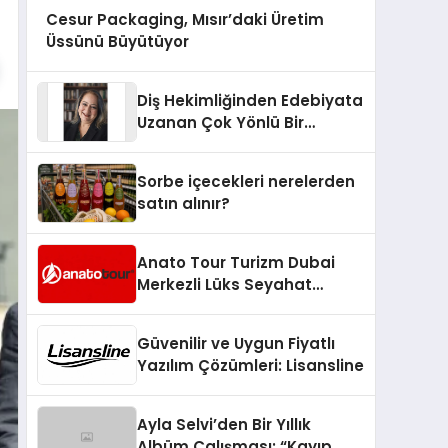
Cesur Packaging, Mısır’daki Üretim
Üssünü Büyütüyor
Diş Hekimliğinden Edebiyata
Uzanan Çok Yönlü Bir
Yaşam: Yeşim Şahin Yaman
Sorbe içecekleri nerelerden
satın alınır?
Anato Tour Turizm Dubai
Merkezli Lüks Seyahat
Hizmetleriyle Küresel
Turizmde Öne Çıkıyor
Güvenilir ve Uygun Fiyatlı
Yazılım Çözümleri: Lisansline
Ayla Selvi’den Bir Yıllık
Albüm Çalışması: “Kayıp