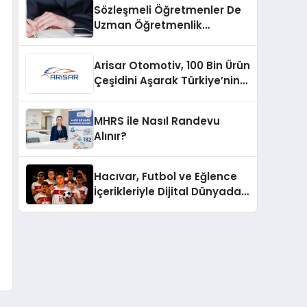
Sözleşmeli Öğretmenler De
Uzman Öğretmenlik
Tazminatı
Arisar Otomotiv, 100 Bin Ürün
Çeşidini Aşarak Türkiye’nin
Geniş Ürün Yelpazesine
Sahip Oto Yedek Parça
MHRS ile Nasıl Randevu
Platformlarından Biri Oldu
Alınır?
Hacıvar, Futbol ve Eğlence
İçerikleriyle Dijital Dünyada
Yeni Bir Soluk Getiriyor