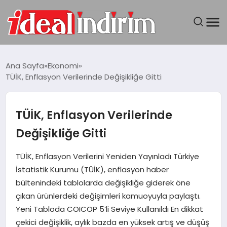
ANASAYFA
Ana Sayfa
Ekonomi
TÜİK, Enflasyon Verilerinde Değişikliğe Gitti
BILGISAYAR
DÜNYA
TÜİK, Enflasyon Verilerinde
Değişikliğe Gitti
SEYAHAT
TÜİK, Enflasyon Verilerini Yeniden Yayınladı Türkiye
TEKNOLOJI
İstatistik Kurumu (TÜİK), enflasyon haber
bültenindeki tablolarda değişikliğe giderek öne
YAŞAM
çıkan ürünlerdeki değişimleri kamuoyuyla paylaştı.
Yeni Tabloda COICOP 5’li Seviye Kullanıldı En dikkat
çekici değişiklik, aylık bazda en yüksek artış ve düşüş