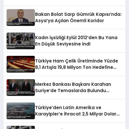
Bakan Bolat Sarp Gümrük Kapısı’nda:
Asya’ya Açılan Önemli Koridor
Kadın İşsizliği Eylül 2012’den Bu Yana
En Düşük Seviyesine İndi
Türkiye Ham Çelik Üretiminde Yüzde
8,1 Artışla 19,8 Milyon Ton Hedefine
Ulaştı
Merkez Bankası Başkanı Karahan
Suriye’de Temaslarda Bulundu
Karşılıklı Mevduat Hesabı Anlaşması
Yapıldı
Türkiye’den Latin Amerika ve
Karayipler’e İhracat 2,5 Milyar Dolara
Ulaştı