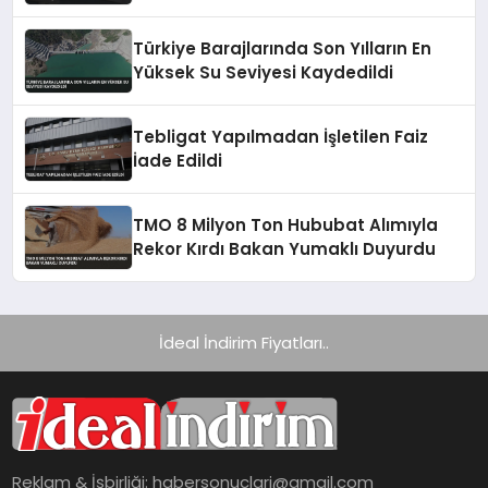
Türkiye Barajlarında Son Yılların En
Yüksek Su Seviyesi Kaydedildi
Tebligat Yapılmadan İşletilen Faiz
İade Edildi
TMO 8 Milyon Ton Hububat Alımıyla
Rekor Kırdı Bakan Yumaklı Duyurdu
İdeal İndirim Fiyatları..
Reklam & İşbirliği:
habersonuclari@gmail.com