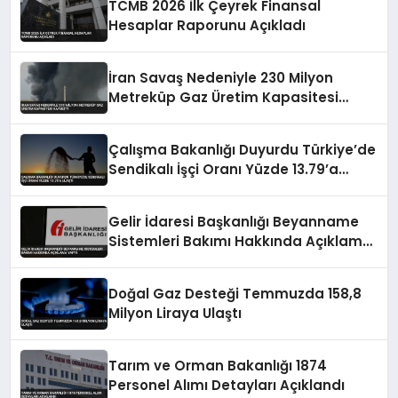
TCMB 2026 İlk Çeyrek Finansal
Hesaplar Raporunu Açıkladı
İran Savaş Nedeniyle 230 Milyon
Metreküp Gaz Üretim Kapasitesi
Kaybetti
Çalışma Bakanlığı Duyurdu Türkiye’de
Sendikalı İşçi Oranı Yüzde 13.79’a
Ulaştı
Gelir İdaresi Başkanlığı Beyanname
Sistemleri Bakımı Hakkında Açıklama
Yaptı
Doğal Gaz Desteği Temmuzda 158,8
Milyon Liraya Ulaştı
Tarım ve Orman Bakanlığı 1874
Personel Alımı Detayları Açıklandı