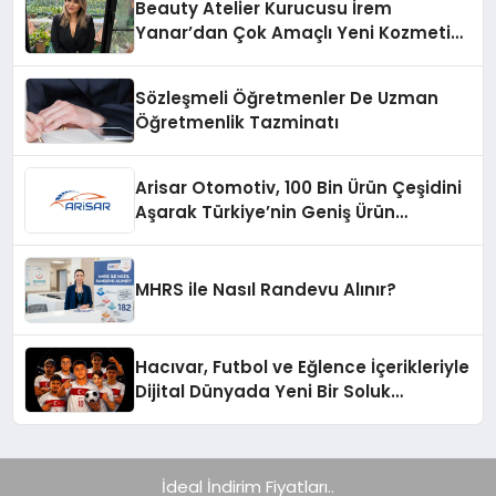
Beauty Atelier Kurucusu İrem
Yanar’dan Çok Amaçlı Yeni Kozmetik
Ürünü
Sözleşmeli Öğretmenler De Uzman
Öğretmenlik Tazminatı
Arisar Otomotiv, 100 Bin Ürün Çeşidini
Aşarak Türkiye’nin Geniş Ürün
Yelpazesine Sahip Oto Yedek Parça
Platformlarından Biri Oldu
MHRS ile Nasıl Randevu Alınır?
Hacıvar, Futbol ve Eğlence İçerikleriyle
Dijital Dünyada Yeni Bir Soluk
Getiriyor
İdeal İndirim Fiyatları..