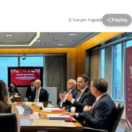
0 Yorum Yapıldı
Paylaş