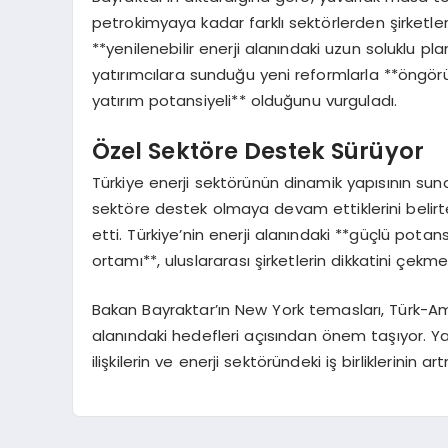
petrokimyaya kadar farklı sektörlerden şirketler
**yenilenebilir enerji alanındaki uzun soluklu pla
yatırımcılara sunduğu yeni reformlarla **öngörü
yatırım potansiyeli** olduğunu vurguladı.
Özel Sektöre Destek Sürüyor
Türkiye enerji sektörünün dinamik yapısının sund
sektöre destek olmaya devam ettiklerini belirte
etti. Türkiye’nin enerji alanındaki **güçlü potan
ortamı**, uluslararası şirketlerin dikkatini çek
Bakan Bayraktar’ın New York temasları, Türk-Amer
alanındaki hedefleri açısından önem taşıyor. Yap
ilişkilerin ve enerji sektöründeki iş birliklerinin a