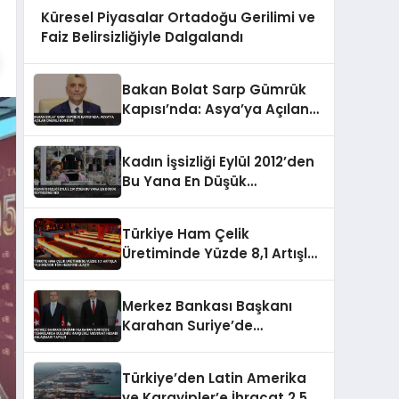
Küresel Piyasalar Ortadoğu Gerilimi ve
Faiz Belirsizliğiyle Dalgalandı
Bakan Bolat Sarp Gümrük
Kapısı’nda: Asya’ya Açılan
Önemli Koridor
Kadın İşsizliği Eylül 2012’den
Bu Yana En Düşük
Seviyesine İndi
Türkiye Ham Çelik
Üretiminde Yüzde 8,1 Artışla
19,8 Milyon Ton Hedefine
Ulaştı
Merkez Bankası Başkanı
Karahan Suriye’de
Temaslarda Bulundu
Karşılıklı Mevduat Hesabı
Türkiye’den Latin Amerika
Anlaşması Yapıldı
ve Karayipler’e İhracat 2,5