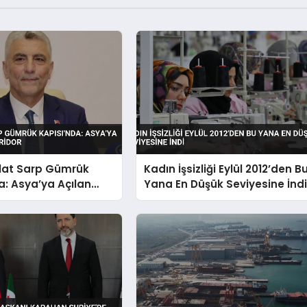
lat Sarp Gümrük
Kadın İşsizliği Eylül 2012’den B
a: Asya’ya Açılan
Yana En Düşük Seviyesine İnd
ridor