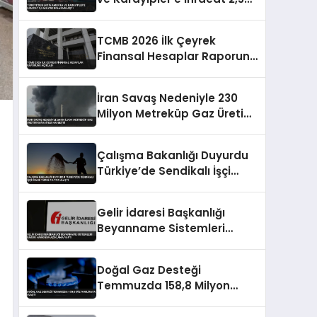
Milyar Dolara Ulaştı
TCMB 2026 İlk Çeyrek
Finansal Hesaplar Raporunu
Açıkladı
İran Savaş Nedeniyle 230
Milyon Metreküp Gaz Üretim
Kapasitesi Kaybetti
Çalışma Bakanlığı Duyurdu
Türkiye’de Sendikalı İşçi
Oranı Yüzde 13.79’a Ulaştı
Gelir İdaresi Başkanlığı
Beyanname Sistemleri
Bakımı Hakkında Açıklama
Yaptı
Doğal Gaz Desteği
Temmuzda 158,8 Milyon
Liraya Ulaştı