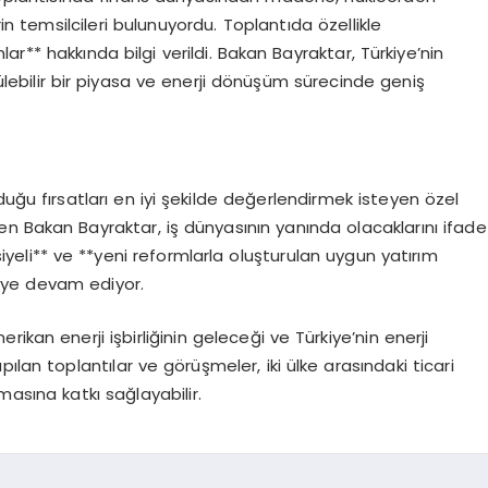
in temsilcileri bulunuyordu. Toplantıda özellikle
nlar** hakkında bilgi verildi. Bakan Bayraktar, Türkiye’nin
lebilir bir piyasa ve enerji dönüşüm sürecinde geniş
uğu fırsatları en iyi şekilde değerlendirmek isteyen özel
n Bakan Bayraktar, iş dünyasının yanında olacaklarını ifade
siyeli** ve **yeni reformlarla oluşturulan uygun yatırım
meye devam ediyor.
ikan enerji işbirliğinin geleceği ve Türkiye’nin enerji
ılan toplantılar ve görüşmeler, iki ülke arasındaki ticari
rtmasına katkı sağlayabilir.