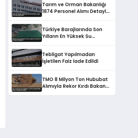
Tarım ve Orman Bakanlığı
1874 Personel Alımı Detayları
Açıklandı
Türkiye Barajlarında Son
Yılların En Yüksek Su
Seviyesi Kaydedildi
Tebligat Yapılmadan
İşletilen Faiz İade Edildi
TMO 8 Milyon Ton Hububat
Alımıyla Rekor Kırdı Bakan
Yumaklı Duyurdu