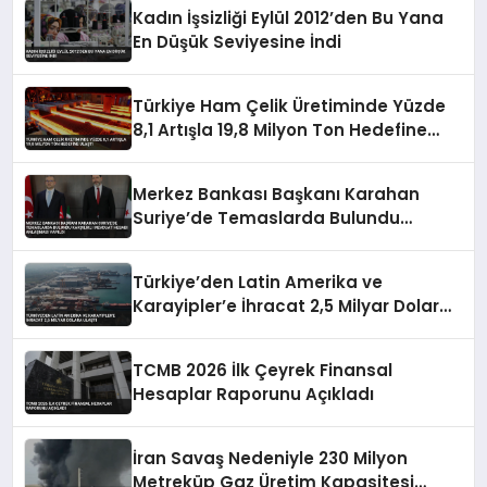
Kadın İşsizliği Eylül 2012’den Bu Yana
En Düşük Seviyesine İndi
Türkiye Ham Çelik Üretiminde Yüzde
8,1 Artışla 19,8 Milyon Ton Hedefine
Ulaştı
Merkez Bankası Başkanı Karahan
Suriye’de Temaslarda Bulundu
Karşılıklı Mevduat Hesabı Anlaşması
Yapıldı
Türkiye’den Latin Amerika ve
Karayipler’e İhracat 2,5 Milyar Dolara
Ulaştı
TCMB 2026 İlk Çeyrek Finansal
Hesaplar Raporunu Açıkladı
İran Savaş Nedeniyle 230 Milyon
Metreküp Gaz Üretim Kapasitesi