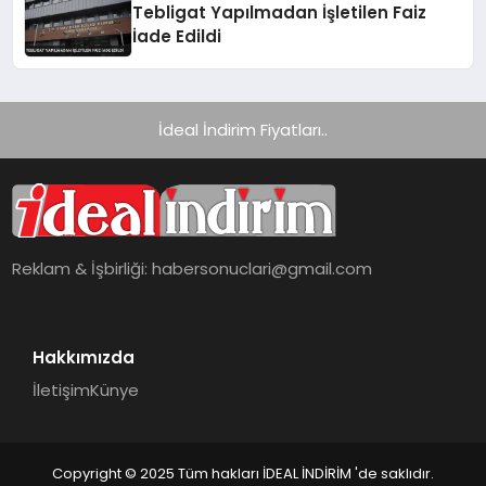
Tebligat Yapılmadan İşletilen Faiz
İade Edildi
İdeal İndirim Fiyatları..
Reklam & İşbirliği:
habersonuclari@gmail.com
Hakkımızda
İletişim
Künye
Copyright © 2025 Tüm hakları İDEAL İNDİRİM 'de saklıdır.