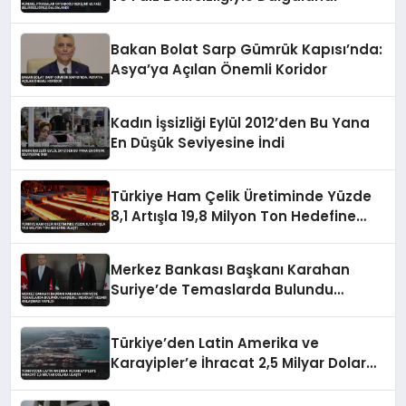
Bakan Bolat Sarp Gümrük Kapısı’nda:
Asya’ya Açılan Önemli Koridor
Kadın İşsizliği Eylül 2012’den Bu Yana
En Düşük Seviyesine İndi
Türkiye Ham Çelik Üretiminde Yüzde
8,1 Artışla 19,8 Milyon Ton Hedefine
Ulaştı
Merkez Bankası Başkanı Karahan
Suriye’de Temaslarda Bulundu
Karşılıklı Mevduat Hesabı Anlaşması
Yapıldı
Türkiye’den Latin Amerika ve
Karayipler’e İhracat 2,5 Milyar Dolara
Ulaştı