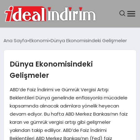
ANASAYFA
Ana Sayfa
Ekonomi
Dünya Ekonomisindeki Gelişmeler
BILGISAYAR
Dünya Ekonomisindeki
DÜNYA
Gelişmeler
SEYAHAT
ABD’de Faiz İndirimi ve Gümrük Vergisi Artışı
Beklentileri Dünya genelinde enflasyonla mücadele
TEKNOLOJI
kapsamında alınacak adımlara yönelik heyecan
devam ediyor. Bu hafta ABD Merkez Bankası’nın faiz
YAŞAM
kararı ve gümrük vergisi artışı gibi gelişmeler
yakından takip ediliyor. ABD’de Faiz İndirimi
Beklentileri ABD Merkez Bankası’nın (Fed) faiz