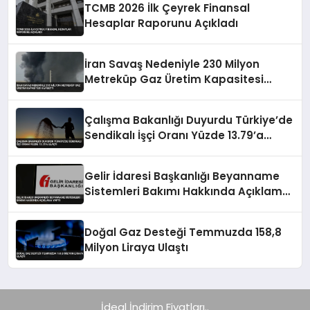
TCMB 2026 İlk Çeyrek Finansal
Hesaplar Raporunu Açıkladı
İran Savaş Nedeniyle 230 Milyon
Metreküp Gaz Üretim Kapasitesi
Kaybetti
Çalışma Bakanlığı Duyurdu Türkiye’de
Sendikalı İşçi Oranı Yüzde 13.79’a
Ulaştı
Gelir İdaresi Başkanlığı Beyanname
Sistemleri Bakımı Hakkında Açıklama
Yaptı
Doğal Gaz Desteği Temmuzda 158,8
Milyon Liraya Ulaştı
İdeal İndirim Fiyatları..