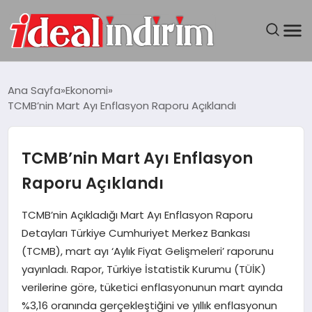
ANASAYFA
Ana Sayfa
Ekonomi
TCMB’nin Mart Ayı Enflasyon Raporu Açıklandı
BILGISAYAR
DÜNYA
TCMB’nin Mart Ayı Enflasyon
Raporu Açıklandı
SEYAHAT
TCMB’nin Açıkladığı Mart Ayı Enflasyon Raporu
TEKNOLOJI
Detayları Türkiye Cumhuriyet Merkez Bankası
(TCMB), mart ayı ‘Aylık Fiyat Gelişmeleri’ raporunu
YAŞAM
yayınladı. Rapor, Türkiye İstatistik Kurumu (TÜİK)
verilerine göre, tüketici enflasyonunun mart ayında
%3,16 oranında gerçekleştiğini ve yıllık enflasyonun