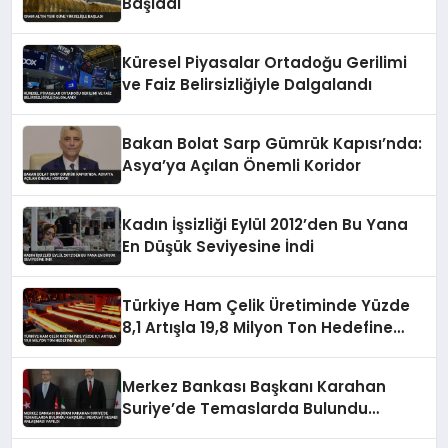
Başladı
Küresel Piyasalar Ortadoğu Gerilimi
ve Faiz Belirsizliğiyle Dalgalandı
Bakan Bolat Sarp Gümrük Kapısı’nda:
Asya’ya Açılan Önemli Koridor
Kadın İşsizliği Eylül 2012’den Bu Yana
En Düşük Seviyesine İndi
Türkiye Ham Çelik Üretiminde Yüzde
8,1 Artışla 19,8 Milyon Ton Hedefine
Ulaştı
Merkez Bankası Başkanı Karahan
Suriye’de Temaslarda Bulundu
Karşılıklı Mevduat Hesabı Anlaşması