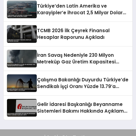
Yapıldı
Türkiye’den Latin Amerika ve
Karayipler’e İhracat 2,5 Milyar Dolara
Ulaştı
TCMB 2026 İlk Çeyrek Finansal
Hesaplar Raporunu Açıkladı
İran Savaş Nedeniyle 230 Milyon
Metreküp Gaz Üretim Kapasitesi
Kaybetti
Çalışma Bakanlığı Duyurdu Türkiye’de
Sendikalı İşçi Oranı Yüzde 13.79’a
Ulaştı
Gelir İdaresi Başkanlığı Beyanname
Sistemleri Bakımı Hakkında Açıklama
Yaptı