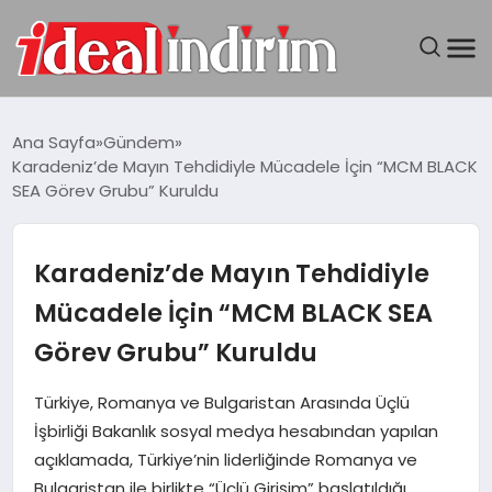
ANASAYFA
Ana Sayfa
Gündem
Karadeniz’de Mayın Tehdidiyle Mücadele İçin “MCM BLACK
BILGISAYAR
SEA Görev Grubu” Kuruldu
DÜNYA
Karadeniz’de Mayın Tehdidiyle
SEYAHAT
Mücadele İçin “MCM BLACK SEA
Görev Grubu” Kuruldu
TEKNOLOJI
Türkiye, Romanya ve Bulgaristan Arasında Üçlü
YAŞAM
İşbirliği Bakanlık sosyal medya hesabından yapılan
açıklamada, Türkiye’nin liderliğinde Romanya ve
Bulgaristan ile birlikte “Üçlü Girişim” başlatıldığı