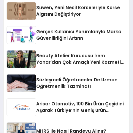
Suwen, Yeni Nesil Korseleriyle Korse
Algısını Değiştiriyor
Gerçek Kullanıcı Yorumlarıyla Marka
Güvenilirliğini Artırın
Beauty Atelier Kurucusu İrem
Yanar’dan Çok Amaçlı Yeni Kozmetik
Ürünü
Sözleşmeli Öğretmenler De Uzman
Öğretmenlik Tazminatı
Arisar Otomotiv, 100 Bin Ürün Çeşidini
Aşarak Türkiye’nin Geniş Ürün
Yelpazesine Sahip Oto Yedek Parça
Platformlarından Biri Oldu
MHRS ile Nasıl Randevu Alınır?