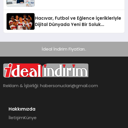
Hacıvar, Futbol ve Eğlence İçerikleriyle
Dijital Dünyada Yeni Bir Soluk
Getiriyor
İdeal İndirim Fiyatları..
Reklam & İşbirliği:
habersonuclari@gmail.com
Hakkımızda
İletişim
Künye