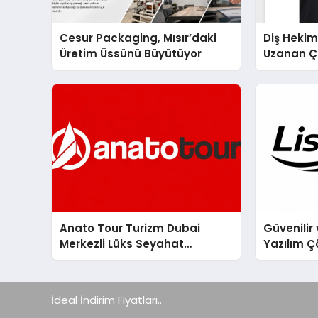
Cesur Packaging, Mısır’daki
Diş Hekim
Üretim Üssünü Büyütüyor
Uzanan Ç
Yeşim Şa
Anato Tour Turizm Dubai
Güvenilir 
Merkezli Lüks Seyahat
Yazılım Ç
Hizmetleriyle Küresel
Turizmde Öne Çıkıyor
İdeal İndirim Fiyatları..