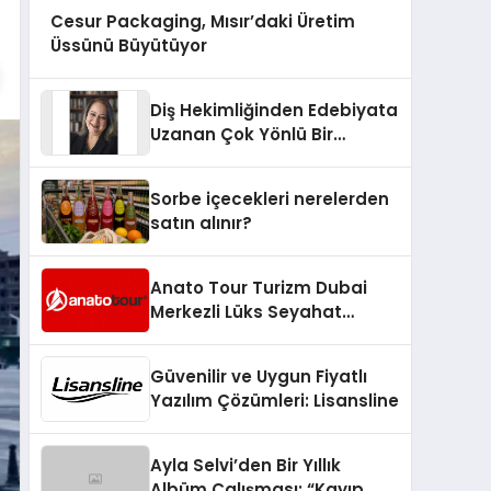
Cesur Packaging, Mısır’daki Üretim
Üssünü Büyütüyor
Diş Hekimliğinden Edebiyata
Uzanan Çok Yönlü Bir
Yaşam: Yeşim Şahin Yaman
Sorbe içecekleri nerelerden
satın alınır?
Anato Tour Turizm Dubai
Merkezli Lüks Seyahat
Hizmetleriyle Küresel
Turizmde Öne Çıkıyor
Güvenilir ve Uygun Fiyatlı
Yazılım Çözümleri: Lisansline
Ayla Selvi’den Bir Yıllık
Albüm Çalışması: “Kayıp