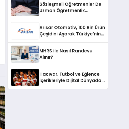
Sözleşmeli Öğretmenler De
Uzman Öğretmenlik
Tazminatı
Arisar Otomotiv, 100 Bin Ürün
Çeşidini Aşarak Türkiye’nin
Geniş Ürün Yelpazesine
Sahip Oto Yedek Parça
MHRS ile Nasıl Randevu
Platformlarından Biri Oldu
Alınır?
Hacıvar, Futbol ve Eğlence
İçerikleriyle Dijital Dünyada
Yeni Bir Soluk Getiriyor