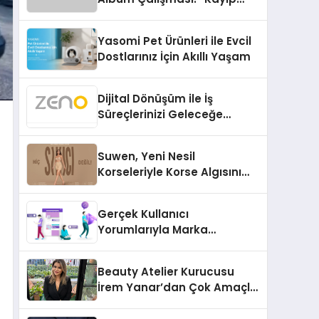
Kasetler 1” 31 Temmuz’da
Çıktı
Yasomi Pet Ürünleri ile Evcil
Dostlarınız İçin Akıllı Yaşam
Dijital Dönüşüm ile İş
Süreçlerinizi Geleceğe
Hazırlayın
Suwen, Yeni Nesil
Korseleriyle Korse Algısını
Değiştiriyor
Gerçek Kullanıcı
Yorumlarıyla Marka
Güvenilirliğini Artırın
Beauty Atelier Kurucusu
İrem Yanar’dan Çok Amaçlı
Yeni Kozmetik Ürünü