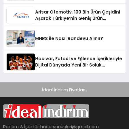
Arisar Otomotiv, 100 Bin Ürün Çeşidini
Aşarak Türkiye’nin Geniş Ürün
Yelpazesine Sahip Oto Yedek Parça
Platformlarından Biri Oldu
MHRS ile Nasıl Randevu Alınır?
Hacıvar, Futbol ve Eğlence İçerikleriyle
Dijital Dünyada Yeni Bir Soluk
Getiriyor
İdeal İndirim Fiyatları..
Reklam & İşbirliği:
habersonuclari@gmail.com