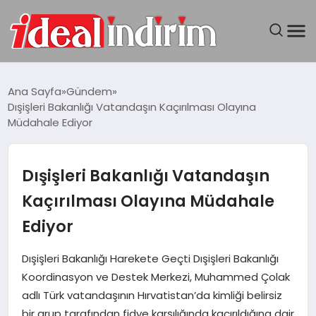
ANASAYFA
Ana Sayfa
Gündem
Dışişleri Bakanlığı Vatandaşın Kaçırılması Olayına
BILGISAYAR
Müdahale Ediyor
DÜNYA
Dışişleri Bakanlığı Vatandaşın
SEYAHAT
Kaçırılması Olayına Müdahale
Ediyor
TEKNOLOJI
Dışişleri Bakanlığı Harekete Geçti Dışişleri Bakanlığı
YAŞAM
Koordinasyon ve Destek Merkezi, Muhammed Çolak
adlı Türk vatandaşının Hırvatistan’da kimliği belirsiz
bir grup tarafından fidye karşılığında kaçırıldığına dair