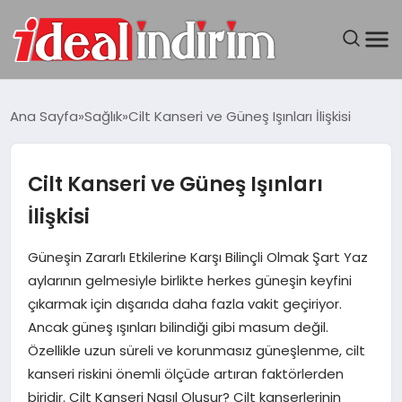
ANASAYFA
Ana Sayfa
Sağlık
Cilt Kanseri ve Güneş Işınları İlişkisi
BILGISAYAR
Cilt Kanseri ve Güneş Işınları
DÜNYA
İlişkisi
SEYAHAT
Güneşin Zararlı Etkilerine Karşı Bilinçli Olmak Şart Yaz
aylarının gelmesiyle birlikte herkes güneşin keyfini
TEKNOLOJI
çıkarmak için dışarıda daha fazla vakit geçiriyor.
Ancak güneş ışınları bilindiği gibi masum değil.
YAŞAM
Özellikle uzun süreli ve korunmasız güneşlenme, cilt
kanseri riskini önemli ölçüde artıran faktörlerden
biridir. Cilt Kanseri Nasıl Oluşur? Cilt kanserlerinin