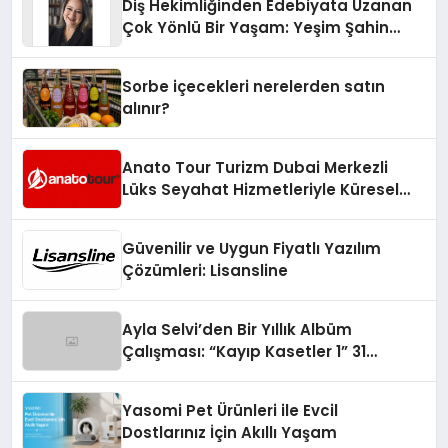
Diş Hekimliğinden Edebiyata Uzanan
Çok Yönlü Bir Yaşam: Yeşim Şahin
Yaman
Sorbe içecekleri nerelerden satın
alınır?
Anato Tour Turizm Dubai Merkezli
Lüks Seyahat Hizmetleriyle Küresel
Turizmde Öne Çıkıyor
Güvenilir ve Uygun Fiyatlı Yazılım
Çözümleri: Lisansline
Ayla Selvi’den Bir Yıllık Albüm
Çalışması: “Kayıp Kasetler 1” 31
Temmuz’da Çıktı
Yasomi Pet Ürünleri ile Evcil
Dostlarınız İçin Akıllı Yaşam