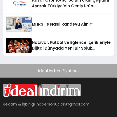
Arisar Otomotiv, 100 Bin Ürün Çeşidini
Aşarak Türkiye’nin Geniş Ürün
Yelpazesine Sahip Oto Yedek Parça
Platformlarından Biri Oldu
MHRS ile Nasıl Randevu Alınır?
Hacıvar, Futbol ve Eğlence İçerikleriyle
Dijital Dünyada Yeni Bir Soluk
Getiriyor
İdeal İndirim Fiyatları..
Reklam & İşbirliği:
habersonuclari@gmail.com