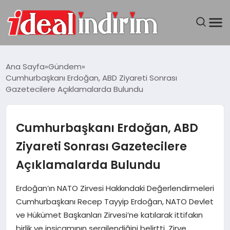
ANASAYFA
Ana Sayfa
Gündem
Cumhurbaşkanı Erdoğan, ABD Ziyareti Sonrası
BILGISAYAR
Gazetecilere Açıklamalarda Bulundu
DÜNYA
Cumhurbaşkanı Erdoğan, ABD
SEYAHAT
Ziyareti Sonrası Gazetecilere
Açıklamalarda Bulundu
TEKNOLOJI
Erdoğan’ın NATO Zirvesi Hakkındaki Değerlendirmeleri
YAŞAM
Cumhurbaşkanı Recep Tayyip Erdoğan, NATO Devlet
ve Hükümet Başkanları Zirvesi’ne katılarak ittifakın
birlik ve insicamının sergilendiğini belirtti. Zirve