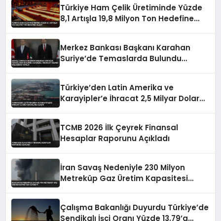
Türkiye Ham Çelik Üretiminde Yüzde
8,1 Artışla 19,8 Milyon Ton Hedefine
Ulaştı
Merkez Bankası Başkanı Karahan
Suriye’de Temaslarda Bulundu
Karşılıklı Mevduat Hesabı Anlaşması
Yapıldı
Türkiye’den Latin Amerika ve
Karayipler’e İhracat 2,5 Milyar Dolara
Ulaştı
TCMB 2026 İlk Çeyrek Finansal
Hesaplar Raporunu Açıkladı
İran Savaş Nedeniyle 230 Milyon
Metreküp Gaz Üretim Kapasitesi
Kaybetti
Çalışma Bakanlığı Duyurdu Türkiye’de
Sendikalı İşçi Oranı Yüzde 13.79’a