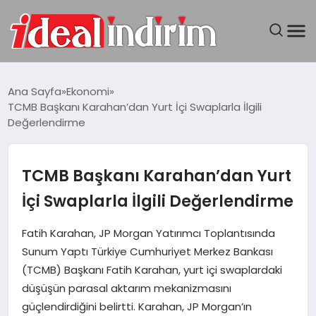
ANASAYFA
Ana Sayfa
Ekonomi
TCMB Başkanı Karahan’dan Yurt İçi Swaplarla İlgili
BILGISAYAR
Değerlendirme
DÜNYA
TCMB Başkanı Karahan’dan Yurt
SEYAHAT
İçi Swaplarla İlgili Değerlendirme
TEKNOLOJI
Fatih Karahan, JP Morgan Yatırımcı Toplantısında
Sunum Yaptı Türkiye Cumhuriyet Merkez Bankası
YAŞAM
(TCMB) Başkanı Fatih Karahan, yurt içi swaplardaki
düşüşün parasal aktarım mekanizmasını
güçlendirdiğini belirtti. Karahan, JP Morgan’ın