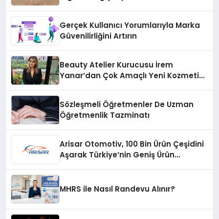
Gerçek Kullanıcı Yorumlarıyla Marka
Güvenilirliğini Artırın
Beauty Atelier Kurucusu İrem
Yanar’dan Çok Amaçlı Yeni Kozmetik
Ürünü
Sözleşmeli Öğretmenler De Uzman
Öğretmenlik Tazminatı
Arisar Otomotiv, 100 Bin Ürün Çeşidini
Aşarak Türkiye’nin Geniş Ürün
Yelpazesine Sahip Oto Yedek Parça
Platformlarından Biri Oldu
MHRS ile Nasıl Randevu Alınır?