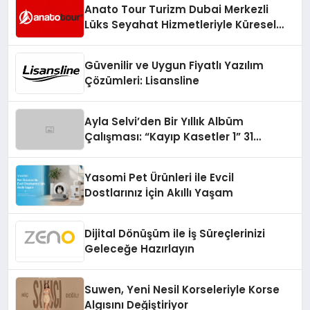
Anato Tour Turizm Dubai Merkezli
Lüks Seyahat Hizmetleriyle Küresel
Turizmde Öne Çıkıyor
Güvenilir ve Uygun Fiyatlı Yazılım
Çözümleri: Lisansline
Ayla Selvi’den Bir Yıllık Albüm
Çalışması: “Kayıp Kasetler 1” 31
Temmuz’da Çıktı
Yasomi Pet Ürünleri ile Evcil
Dostlarınız İçin Akıllı Yaşam
Dijital Dönüşüm ile İş Süreçlerinizi
Geleceğe Hazırlayın
Suwen, Yeni Nesil Korseleriyle Korse
Algısını Değiştiriyor