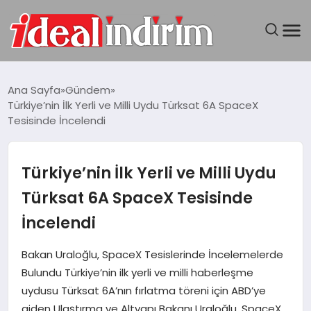
ANASAYFA
Ana Sayfa
Gündem
Türkiye’nin İlk Yerli ve Milli Uydu Türksat 6A SpaceX
BILGISAYAR
Tesisinde İncelendi
DÜNYA
Türkiye’nin İlk Yerli ve Milli Uydu
SEYAHAT
Türksat 6A SpaceX Tesisinde
İncelendi
TEKNOLOJI
Bakan Uraloğlu, SpaceX Tesislerinde İncelemelerde
YAŞAM
Bulundu Türkiye’nin ilk yerli ve milli haberleşme
uydusu Türksat 6A’nın fırlatma töreni için ABD’ye
giden Ulaştırma ve Altyapı Bakanı Uraloğlu, SpaceX