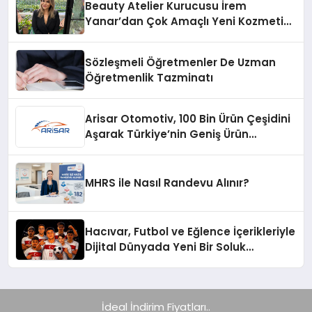
Beauty Atelier Kurucusu İrem
Yanar’dan Çok Amaçlı Yeni Kozmetik
Ürünü
Sözleşmeli Öğretmenler De Uzman
Öğretmenlik Tazminatı
Arisar Otomotiv, 100 Bin Ürün Çeşidini
Aşarak Türkiye’nin Geniş Ürün
Yelpazesine Sahip Oto Yedek Parça
Platformlarından Biri Oldu
MHRS ile Nasıl Randevu Alınır?
Hacıvar, Futbol ve Eğlence İçerikleriyle
Dijital Dünyada Yeni Bir Soluk
Getiriyor
İdeal İndirim Fiyatları..