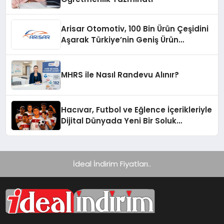
Arisar Otomotiv, 100 Bin Ürün Çeşidini
Aşarak Türkiye’nin Geniş Ürün
Yelpazesine Sahip Oto Yedek Parça
Platformlarından Biri Oldu
MHRS ile Nasıl Randevu Alınır?
Hacıvar, Futbol ve Eğlence İçerikleriyle
Dijital Dünyada Yeni Bir Soluk
Getiriyor
İdeal İndirim Fiyatları..