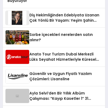
Büyütüyor
Diş Hekimliğinden Edebiyata Uzanan
Çok Yönlü Bir Yaşam: Yeşim Şahin
Yaman
Sorbe içecekleri nerelerden satın
alınır?
Anato Tour Turizm Dubai Merkezli
Lüks Seyahat Hizmetleriyle Küresel
Turizmde Öne Çıkıyor
Güvenilir ve Uygun Fiyatlı Yazılım
Çözümleri: Lisansline
Ayla Selvi’den Bir Yıllık Albüm
Çalışması: “Kayıp Kasetler 1” 31
Temmuz’da Çıktı