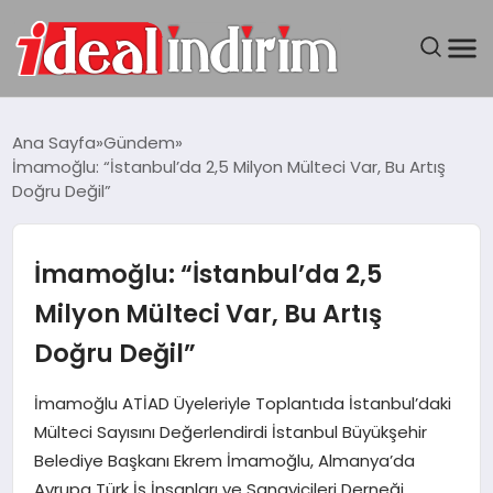
ANASAYFA
Ana Sayfa
Gündem
İmamoğlu: “İstanbul’da 2,5 Milyon Mülteci Var, Bu Artış
BILGISAYAR
Doğru Değil”
DÜNYA
İmamoğlu: “İstanbul’da 2,5
SEYAHAT
Milyon Mülteci Var, Bu Artış
Doğru Değil”
TEKNOLOJI
İmamoğlu ATİAD Üyeleriyle Toplantıda İstanbul’daki
YAŞAM
Mülteci Sayısını Değerlendirdi İstanbul Büyükşehir
Belediye Başkanı Ekrem İmamoğlu, Almanya’da
Avrupa Türk İş İnsanları ve Sanayicileri Derneği