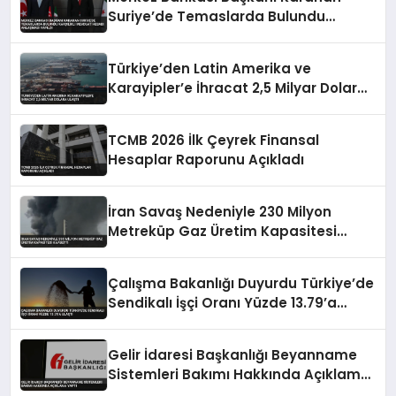
Suriye’de Temaslarda Bulundu
Karşılıklı Mevduat Hesabı Anlaşması
Yapıldı
Türkiye’den Latin Amerika ve
Karayipler’e İhracat 2,5 Milyar Dolara
Ulaştı
TCMB 2026 İlk Çeyrek Finansal
Hesaplar Raporunu Açıkladı
İran Savaş Nedeniyle 230 Milyon
Metreküp Gaz Üretim Kapasitesi
Kaybetti
Çalışma Bakanlığı Duyurdu Türkiye’de
Sendikalı İşçi Oranı Yüzde 13.79’a
Ulaştı
Gelir İdaresi Başkanlığı Beyanname
Sistemleri Bakımı Hakkında Açıklama
Yaptı