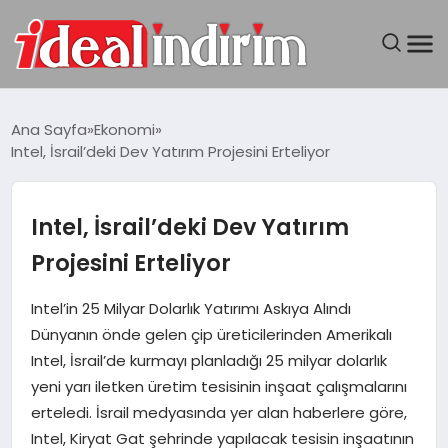
ANASAYFA
Ana Sayfa
Ekonomi
Intel, İsrail’deki Dev Yatırım Projesini Erteliyor
BILGISAYAR
DÜNYA
Intel, İsrail’deki Dev Yatırım
Projesini Erteliyor
SEYAHAT
Intel’in 25 Milyar Dolarlık Yatırımı Askıya Alındı
TEKNOLOJI
Dünyanın önde gelen çip üreticilerinden Amerikalı
Intel, İsrail’de kurmayı planladığı 25 milyar dolarlık
YAŞAM
yeni yarı iletken üretim tesisinin inşaat çalışmalarını
erteledi. İsrail medyasında yer alan haberlere göre,
Intel, Kiryat Gat şehrinde yapılacak tesisin inşaatının