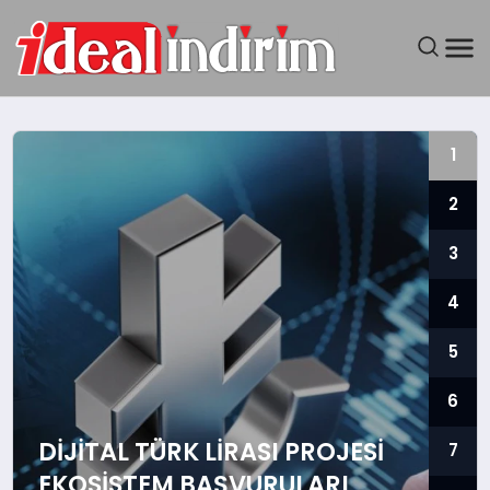
ANASAYFA
1
BILGISAYAR
2
DÜNYA
3
SEYAHAT
4
TEKNOLOJI
5
6
YAŞAM
DIJITAL TÜRK LIRASI PROJESI
7
EKOSISTEM BAŞVURULARI