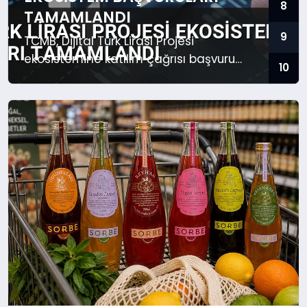
8
TAMAMLANDI
9
TCMB, Dijital Türk Lirası Projesi
ekosistemine katılım çağrısı başvuru
10
süreçlerini tamamladı. 23 proje üçüncü
aşamaya geçti.